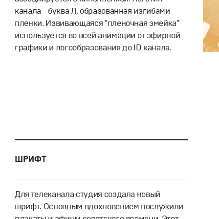
канала - буква Л, образованная изгибами
пленки. Извивающаяся "пленочная змейка"
используется во всей анимации от эфирной
графики и логообразования до ID канала.
ШРИФТ
Для телеканала студия создала новый
шрифт. Основным вдохновением послужили
плакаты и афиши советского времени. Этот