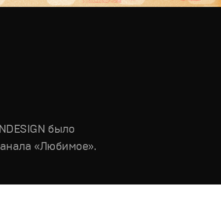
ANDESIGN было
канала «Любимое».