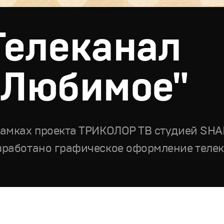
Телеканал
"Любимое"
рамках проекта ТРИКОЛОР ТВ студией SH
зработано графическое оформление теле