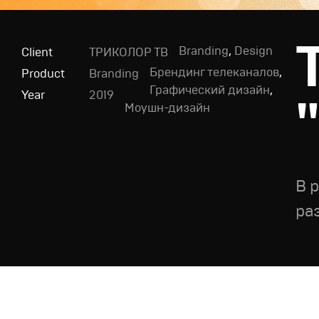
Branding
,
Design
Client
ТРИКОЛОР ТВ
Брендинг телеканалов
,
Product
Branding
Графический дизайн
,
Year
2019
Моушн-дизайн
В 
ра