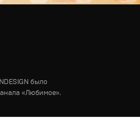
ANDESIGN было
канала «Любимое».