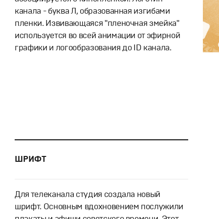
канала - буква Л, образованная изгибами
пленки. Извивающаяся "пленочная змейка"
используется во всей анимации от эфирной
графики и логообразования до ID канала.
ШРИФТ
Для телеканала студия создала новый
шрифт. Основным вдохновением послужили
плакаты и афиши советского времени. Этот