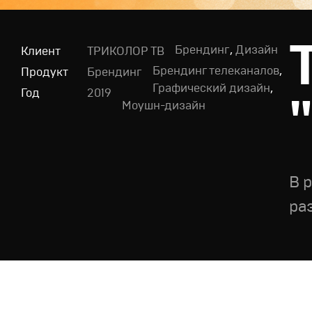
Брендинг
,
Дизайн
Клиент
ТРИКОЛОР ТВ
Брендинг телеканалов
,
Продукт
Брендинг
Графический дизайн
,
Год
2019
Моушн-дизайн
В 
ра