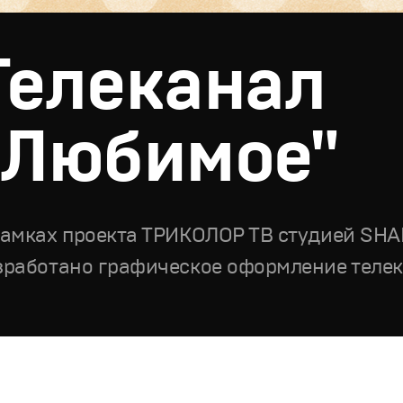
Телеканал
"Любимое"
рамках проекта ТРИКОЛОР ТВ студией SH
зработано графическое оформление теле