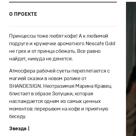
О ПРОЕКТЕ
Принцессы тоже любят кофе! А к любимой
подруге и кружечке ароматного Nescafe Gold
не грех и от принца сбежать. Все равно
найдет, никуда не денется.
Атмосфера рабочей суеты переплетается с
магией сказки в новом ролике от
SHANDESIGN. Неотразимая Марина Кравец
блистает в образе Золушки, которая
наслаждается одним из самых ценных
моментов: перерывом на кофе и приятную
беседу.
Звезда |