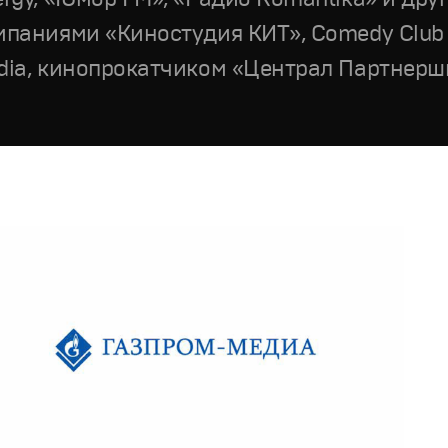
мпаниями «Киностудия КИТ», Comedy Club P
dia, кинопрокатчиком «Централ Партнерш