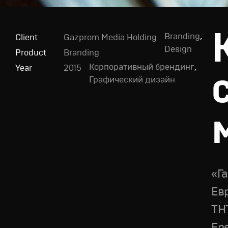
Branding
,
Client
Gazprom Media Holding
Design
Product
Branding
Корпоративный брендинг
,
Year
2015
Графический дизайн
«Г
Ев
ТН
En