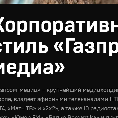
Корпоратив
стиль «Газп
медиа»
азпром-медиа» – крупнейший медиахолдин
ропе, владеет эфирными телеканалами НТВ,
Т4, «Матч ТВ» и «2х2», а также 10 радиост
ergy, «Юмор FM», «Радио Romantika» и дру