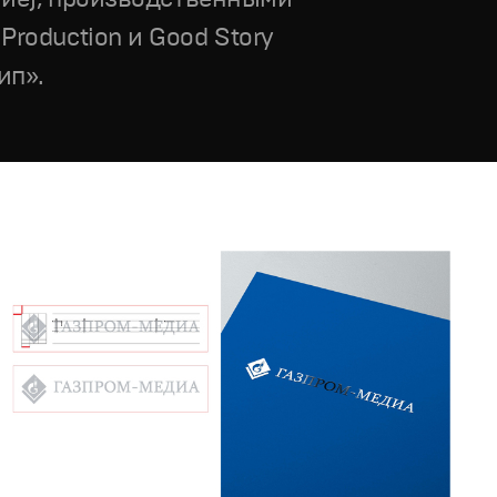
roduction и Good Story
ип».