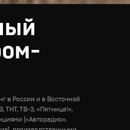
ный
ром-
г в России и в Восточной
 ТНТ, ТВ-3, «Пятница!»,
анциями («Авторадио»,
гие), производственными