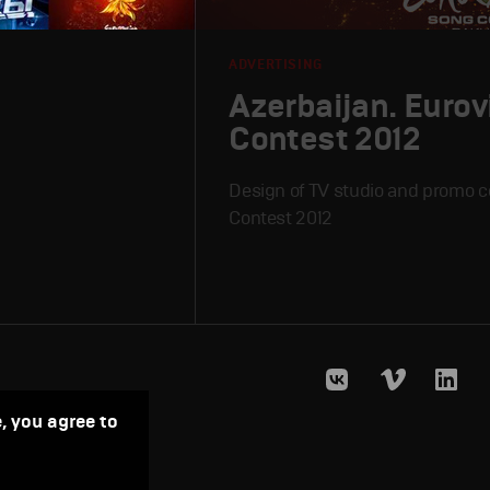
ADVERTISING
Azerbaijan. Eurov
Contest 2012
Design of TV studio and promo c
Contest 2012
, you agree to