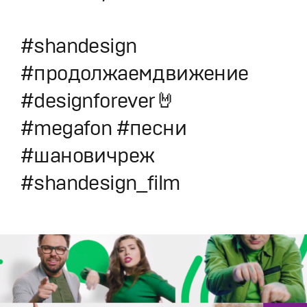
#shandesign
#продолжаемдвижение
#designforever🤘
#megafon #песни
#шановичреж
#shandesign_film