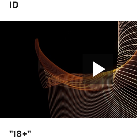
ID
"18+"