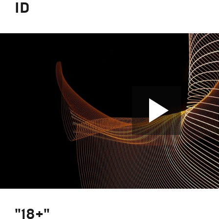
ID
"18+"