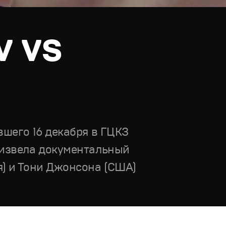
v vs
вшего 16 декабря в ГЦКЗ
оизвела документальный
я) и Тони Джонсона (США)