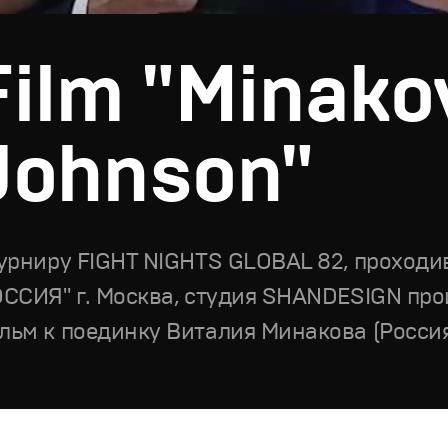
Film "Minako
Johnson"
турниру FIGHT NIGHTS GLOBAL 82, проходи
ОССИЯ" г. Москва, студия SHANDESIGN пр
льм к поединку Виталия Минакова (Росси