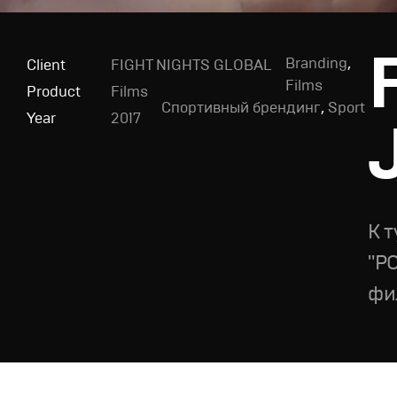
Branding
,
Client
FIGHT NIGHTS GLOBAL
Films
Product
Films
Спортивный брендинг
,
Sport
Year
2017
К 
"Р
фи