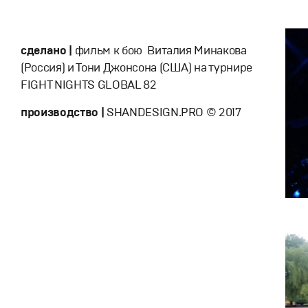
сделано |
фильм к бою Виталия Минакова
(Россия) и Тони Джонсона (США) на турнире
FIGHT NIGHTS GLOBAL 82
производство |
SHANDESIGN.PRO © 2017