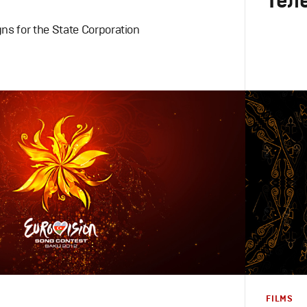
Тел
ns for the State Corporation
Branding
,
D
Моушн-дизайн
,
Креатив
,
Продакшн
Брендинг 
FILMS