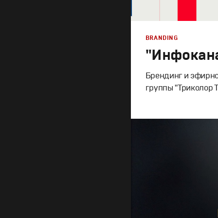
BRANDING
"Инфокан
Брендинг и эфирно
группы "Триколор Т
Branding
,
Design
Брендинг телеканало