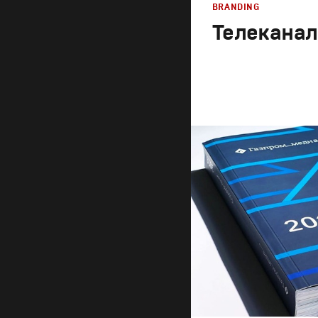
BRANDING
Телеканал
Branding
,
Design
Брендинг телеканало