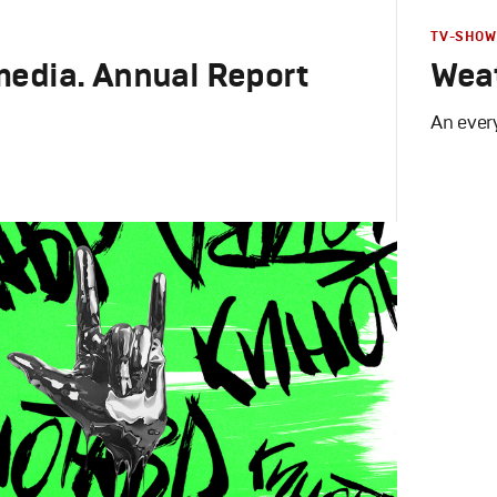
TV-SHOW
edia. Annual Report
Wea
An ever
Design
,
TV
Графическ