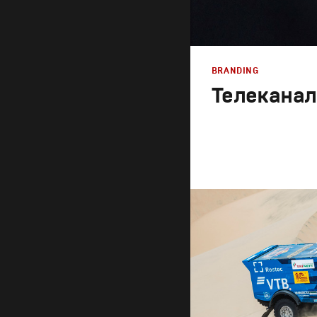
BRANDING
Телеканал
Branding
,
Design
Брендинг телеканало