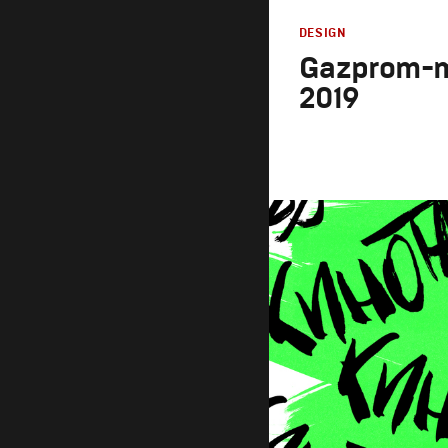
DESIGN
Gazprom-m
2019
Design
Графический дизайн