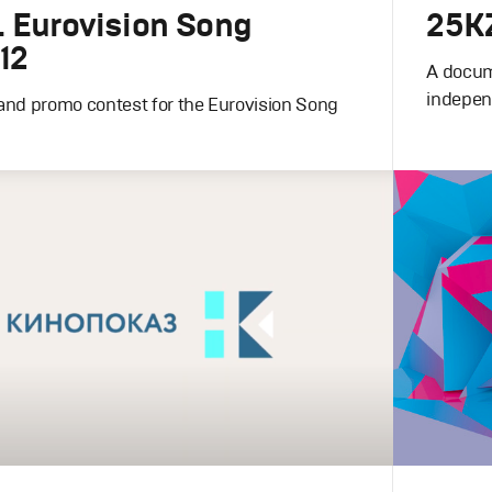
. Eurovision Song
25KZ
12
A docum
indepe
 and promo contest for the Eurovision Song
Design
,
Fil
Моушн-дизайн
,
Промо
Графическ