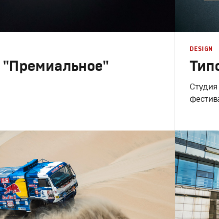
DESIGN
 "Премиальное"
Тип
Студия
фестив
Design
,
Fil
в
,
Графический дизайн
,
Моушн-дизайн
Графическ