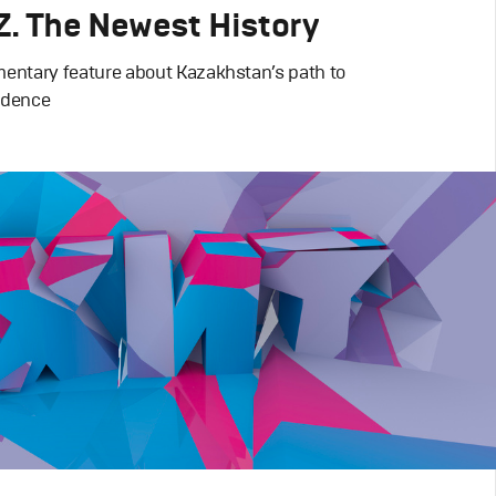
. The Newest History
entary feature about Kazakhstan’s path to
ndence
ms
ий дизайн
,
Моушн-дизайн
,
Documentary