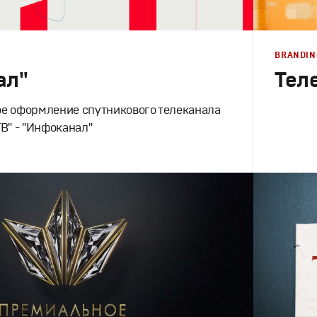
BRANDIN
ал"
Тел
е оформление спутникового телеканала
В" - "Инфоканал"
Branding
,
D
в
,
Графический дизайн
,
Моушн-дизайн
Брендинг 