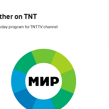
ther on TNT
yday program for TNT TV channel
-Show
ий дизайн
,
Моушн-дизайн
,
Полный цикл
,
Промо