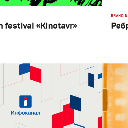
BRANDIN
m festival «Kinotavr»
Реб
Branding
,
D
ический дизайн
,
Моушн-дизайн
Брендинг 
Моушн-ди