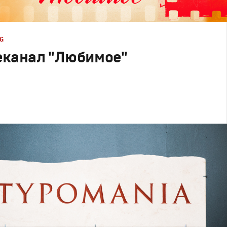
G
еканал "Любимое"
esign
телеканалов
,
Графический дизайн
,
Моушн-дизайн