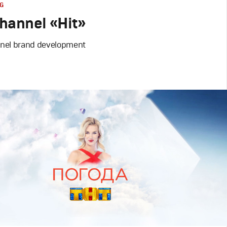
G
hannel «Hit»
nel brand development
ий дизайн
,
Моушн-дизайн