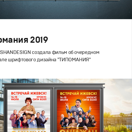
омания 2019
 SHANDESIGN создала фильм об очередном
але шрифтового дизайна "ТИПОМАНИЯ"
ms
ий дизайн
,
Documentary