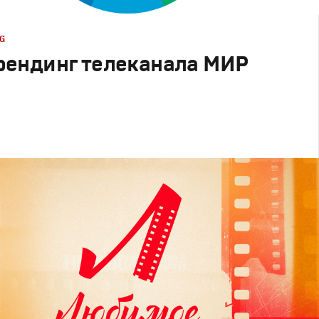
G
рендинг телеканала МИР
esign
телеканалов
,
Графический дизайн
,
Сет дизайн
,
зайн