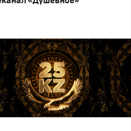
еканал «Душевное»
esign
телеканалов
,
Графический дизайн
,
Моушн-дизайн