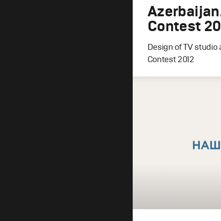
Azerbaijan
Contest 20
Design of TV studio
Contest 2012
Design
,
TV-Show
Графический дизайн
,