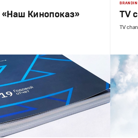
BRANDIN
 «Наш Кинопоказ»
TV c
TV chan
Design
в
,
Графический дизайн
,
Моушн-дизайн
Графическ