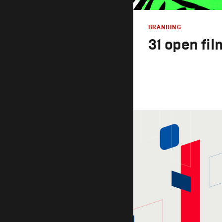
BRANDING
31 open fil
Branding
,
Design
Брендинг в кино
,
Граф