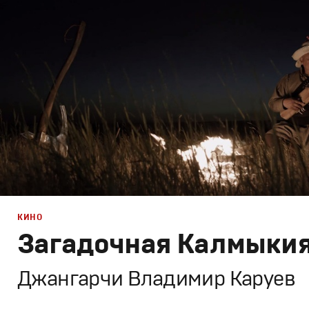
Графический дизайн
,
Моушн-дизайн
,
Документальное
КИНО
Загадочная Калмыки
Джангарчи Владимир Каруев