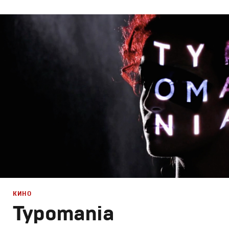
Дизайн
,
Кино
Графический дизайн
,
Моушн-дизайн
,
Документальное
КИНО
Typomania