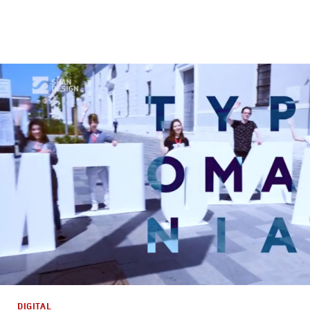
Брендинг
,
Кино
Спортивный брендинг
,
Cпортивное
,
Документальное
DIGITAL