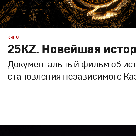
РЕКЛАМА
КИНО
25KZ. Новейшая исто
КИНО
Документальный фильм об ис
становления независимого Ка
ТВ ШОУ
Дизайн
,
Кино