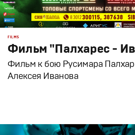
FILMS
Фильм "Палхарес - И
Фильм к бою Русимара Палхаре
Алексея Иванова
Branding
,
TV-Show
,
Films