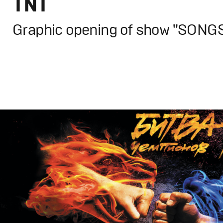
TNT
Graphic opening of show "SONG
Design
,
TV-Show
Графический дизайн
,
Моушн-дизайн
,
Промо