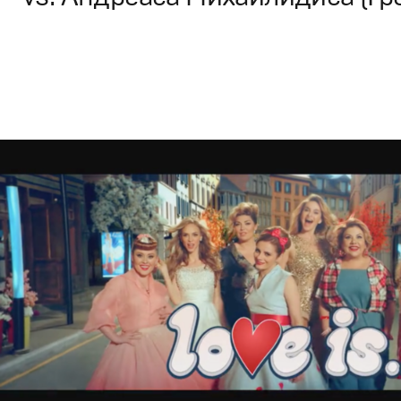
Branding
,
TV-Show
,
Films
Спортивный брендинг
,
Промо
,
Sport