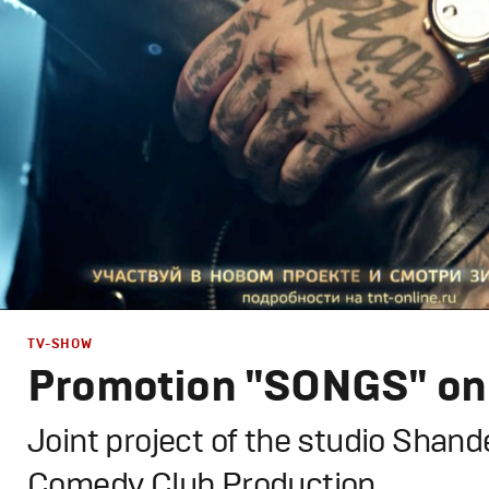
Графический дизайн
,
Сет дизайн
,
Моушн-дизайн
,
Полн
TV-SHOW
Promotion "SONGS" on
Joint project of the studio Shan
Comedy Club Production