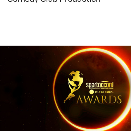
Advertising
,
TV-Show
Креатив
,
Продакшн
,
Промо