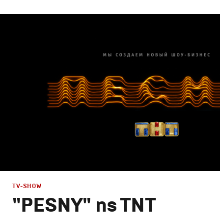
Branding
,
Design
,
Advertising
,
TV-Show
Корпоративный брендинг
,
Сет дизайн
,
Креатив
,
Прода
TV-SHOW
"PESNY" ns TNT