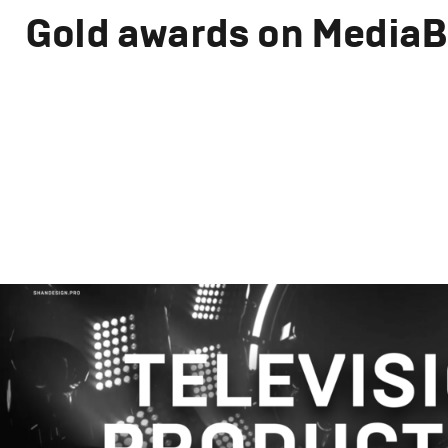
Gold awards on Media
Branding
,
Design
,
Advertising
,
TV-Show
Корпоративный брендинг
,
Сет дизайн
,
Креатив
,
Прода