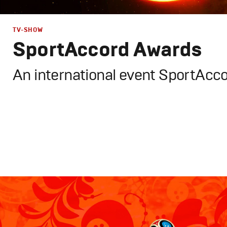
TV-SHOW
SportAccord Awards
An international event SportAcc
Branding
,
Design
,
TV-Show
Спортивный брендинг
,
Графический дизайн
,
Сет дизай
Полный цикл
,
Промо