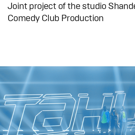
Joint project of the studio Shan
Comedy Club Production
Design
,
TV-Show
Графический дизайн
,
Сет дизайн
,
Моушн-дизайн
,
Пром