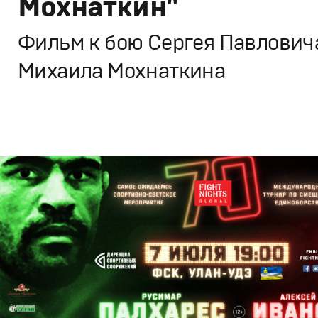
Мохнаткин"
Фильм к бою Сергея Павловича
Михаила Мохнаткина
Branding
,
TV-Show
,
Films
Спортивный брендинг
,
Промо
,
Sport