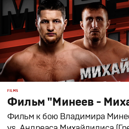
Промо
FILMS
Фильм "Минеев - Мих
Фильм к бою Владимира Минее
vs. Андреаса Михайлидиса (Гр