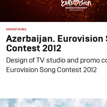
РЕКЛАМА
ADVERTISING
Azerbaijan. Eurovision
КИНО
Contest 2012
Design of TV studio and promo co
ТВ ШОУ
Eurovision Song Contest 2012
Design
,
TV-Show