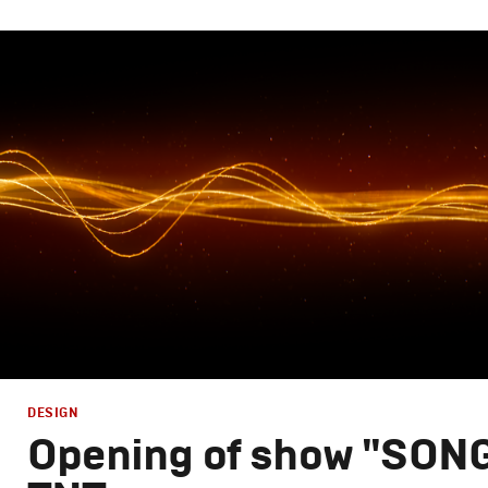
Design
,
TV-Show
Графический дизайн
,
Промо
DESIGN
Opening of show "SON