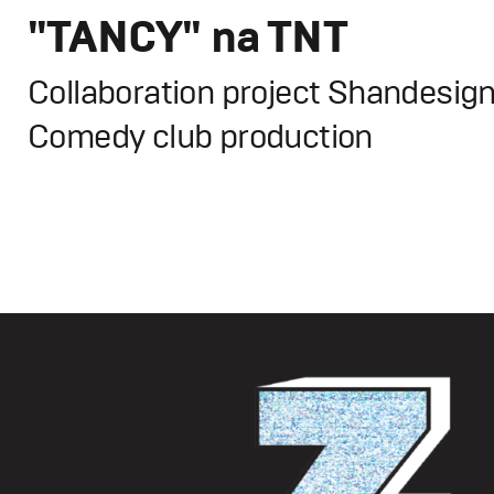
"TANCY" na TNT
Collaboration project Shandesign
Comedy club production
Design
,
TV-Show
Графический дизайн
,
Сет дизайн
,
Промо