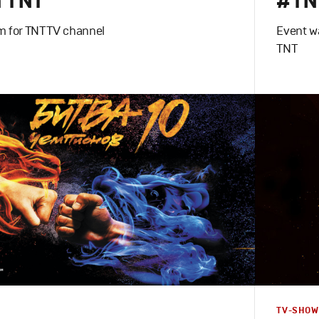
n TNT
#TNT
 for TNT TV channel
Event w
TNT
Design
,
TV
Моушн-дизайн
,
Полный цикл
,
Промо
Графическ
TV-SHOW