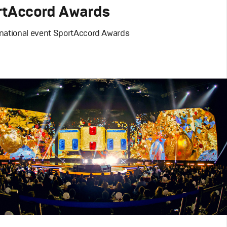
rtAccord Awards
rnational event SportAccord Awards
esign
,
TV-Show
й брендинг
,
Графический дизайн
,
Сет дизайн
,
зайн
,
Полный цикл
,
Промо