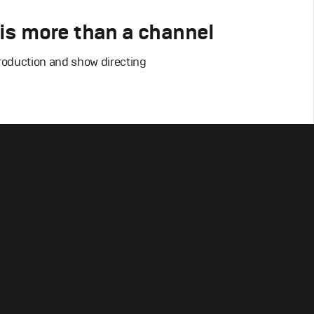
is more than a channel
roduction and show directing
-Show
ий дизайн
,
Сет дизайн
,
Моушн-дизайн
,
Полный цикл
,