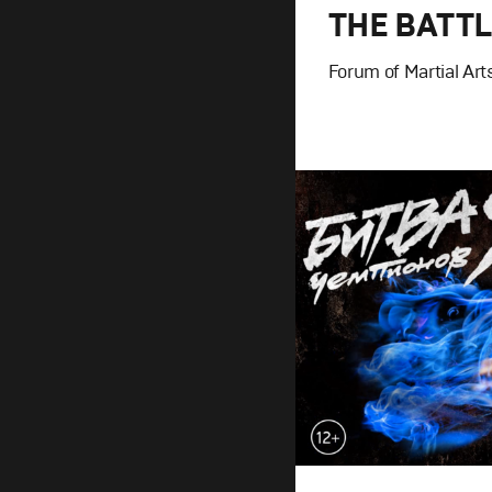
THE BATTL
Forum of Martial Art
Design
,
TV-Show
Графический дизайн
,
Промо