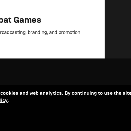
bat Games
broadcasting, branding, and promotion
how
г
,
Графический дизайн
,
Сет дизайн
,
 cookies and web analytics. By continuing to use the site
licy
.