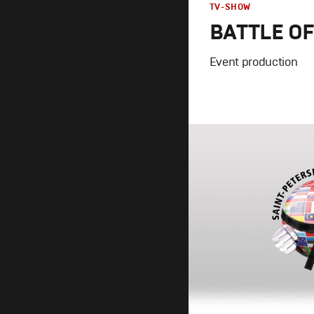
TV-SHOW
BATTLE OF
Event production
Branding
,
Design
,
TV-S
Спортивный брендин
Моушн-дизайн
,
Полны