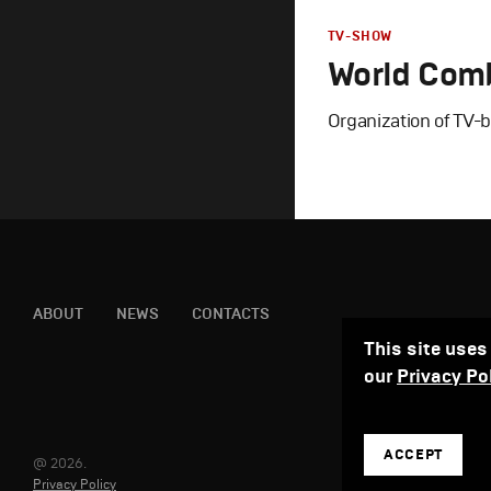
TV-SHOW
World Com
Organization of TV-
Branding
,
Design
,
TV-S
Спортивный брендин
Полный цикл
,
Промо
ABOUT
NEWS
CONTACTS
This site uses
our
Privacy Po
ACCEPT
@ 2026.
Privacy Policy