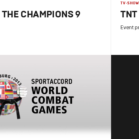
TV-SHOW
 THE CHAMPIONS 9
TNT 
Event p
how
Design
,
TV
г
,
Графический дизайн
,
Сет дизайн
,
Графическ
й цикл
,
Промо
Промо