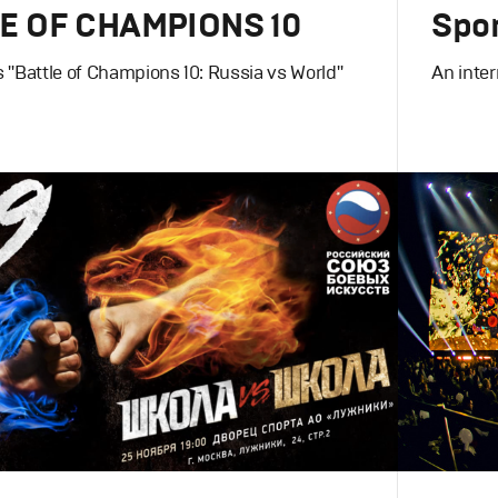
E OF CHAMPIONS 10
Spo
s "Battle of Champions 10: Russia vs World"
An inte
Branding
,
D
Сет дизайн
,
Моушн-дизайн
,
Полный цикл
,
Спортивны
Моушн-ди