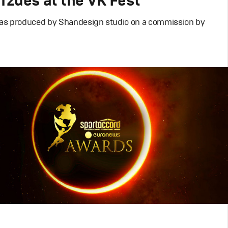
zdes at the VK Fest
as produced by Shandesign studio on a commission by
-Show
ий дизайн
,
Сет дизайн
,
Полный цикл