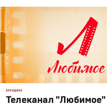
Брендинг
,
Дизайн
Брендинг телеканалов
,
Графический дизайн
,
Моушн-ди
БРЕНДИНГ
Телеканал "Любимое"