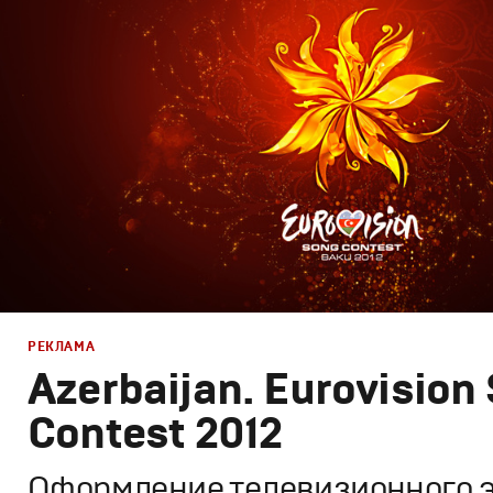
Брендинг телеканалов
,
Графический дизайн
,
Моушн-ди
РЕКЛАМА
Azerbaijan. Eurovision
Contest 2012
Оформление телевизионного 