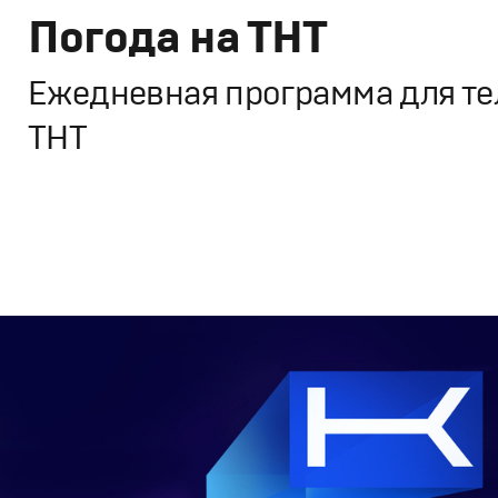
Погода на ТНТ
Ежедневная программа для те
ТНТ
Дизайн
,
ТВ-Шоу
Графический дизайн
,
Моушн-дизайн
,
Полный цикл
,
Пр