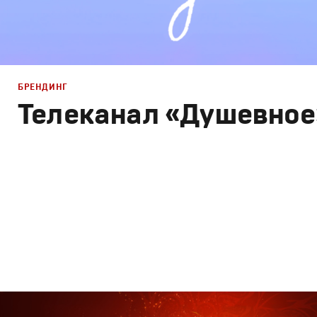
РЕКЛАМА
БРЕНДИНГ
Телеканал «Душевное
КИНО
ТВ ШОУ
Брендинг
,
Дизайн