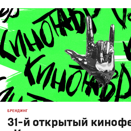
Брендинг
,
Дизайн
Брендинг телеканалов
,
Моушн-дизайн
БРЕНДИНГ
31-й открытый киноф