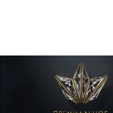
Брендинг
,
Дизайн
Брендинг телеканалов
,
Графический дизайн
,
Моушн-ди