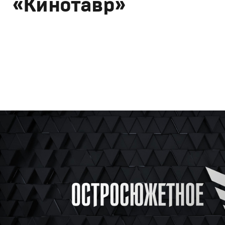
«Кинотавр»
Брендинг
,
Дизайн
Брендинг в кино
,
Графический дизайн
,
Моушн-дизайн