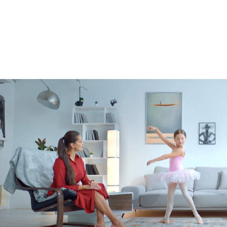
Брендинг
,
Дизайн
Брендинг телеканалов
,
Графический дизайн
,
Сет дизай