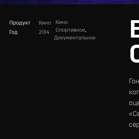
Кино
Продукт
Кино
Cпортивное
,
Год
2014
Документальное
Го
ко
оц
«С
се