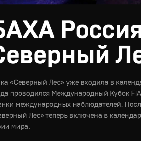
БАХА Росси
Северный Л
нка «Северный Лес» уже входила в календар
гда проводился Международный Кубок FIA
енки международных наблюдателей. Посл
еверный Лес» теперь включена в календа
рии мира.