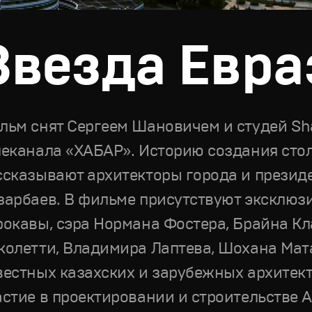
Звезда Евра
льм снят Сергеем Шановичем и студей Sha
леканала «ХАБАР». Историю создания сто
ссказывают архитекторы города и презид
зарбаев. В фильме присутствуют эксклюз
рокавы, сэра Нормана Фостера, Брайна Кл
колетти, Владимира Лаптева, Шохана Мат
вестных казахских и зарубежных архитек
астие в проектировании и строительстве 