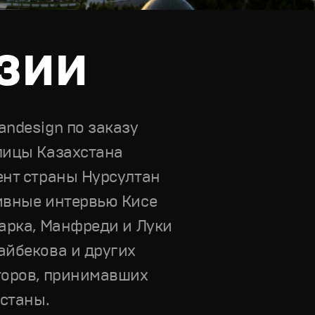
зии
ndesign по заказу
лицы Казахстана
ент страны Нурсултан
ивные интервью Кисе
арка, Манфреди и Луки
айбекова и других
торов, принимавших
Астаны.