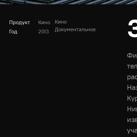
Кино
Продукт
Кино
Документальное
Год
2013
Фи
те
ра
На
Ку
Ни
из
уч