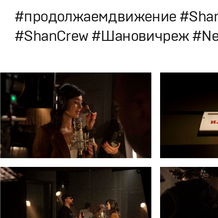
#продолжаемдвижение #Shan
#ShanCrew #Шановичреж #Ne