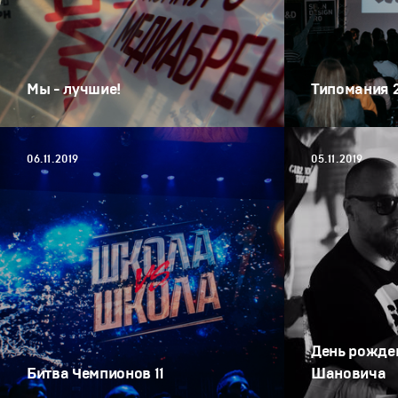
Мы - лучшие!
Типомания 
06.11.2019
05.11.2019
День рожде
Битва Чемпионов 11
Шановича