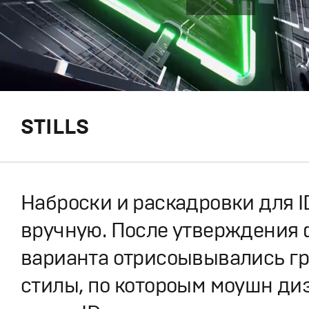
STILLS
Наброски и раскадровки для I
вручную. После утверждения
варианта отрисоывывались г
стилы, по котороым моушн ди