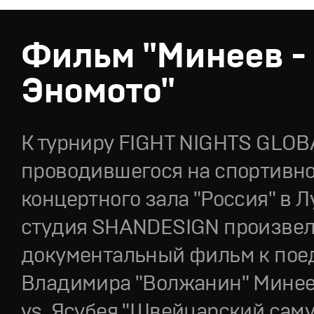
Фильм "Минеев -
Эномото"
К турниру FIGHT NIGHTS GLOB
проводившегося на спортивно
концертного зала "Россия" в 
студия SHANDESIGN произве
документальный фильм к пое
Владимира "Волжанин" Минеев
vs. Ясубея "Швейцарский сам