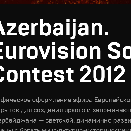
Azerbaijan.
Eurovision S
Contest 2012
афическое оформление эфира Европейског
крыток для создания яркого и запоминаю
ербайджана — светской, динамично разв
раны с богатыми культурно-исторически