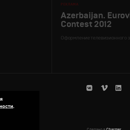
РЕКЛАМА
Azerbaijan. Eurov
Contest 2012
Оформление телевизионного э
ая
ности
.
Сделано в
Charmer