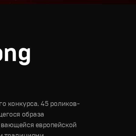
ong
о конкурса. 45 роликов-
щегося образа
ивающейся европейской
ми традициями