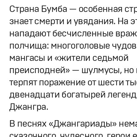
Страна Бумба — особенная стр
знает смерти и увядания. На э
нападают бесчисленные враж
полчища: многоголовые чудо
мангасы и «жители седьмой
преисподней» — шулмусы, но 
терпят поражение от шести ты
двенадцати богатырей легенд
Джангра.
В песнях «Джангариады» нем
сказочного, чудесного, герои 