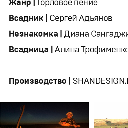
Жанр |
Горловое пение
Всадник |
Сергей Адьянов
Незнакомка |
Диана Сангадж
Всадница |
Алина Трофименк
Производство |
SHANDESIGN.