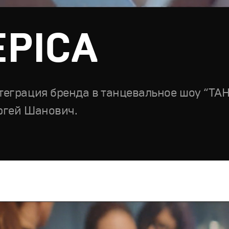
EPICA
теграция бренда в танцевальное шоу “ТА
ргей Шанович.