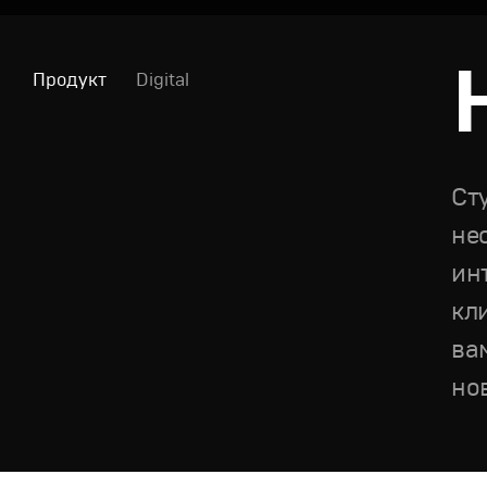
Продукт
Digital
Ст
не
ин
кл
ва
но