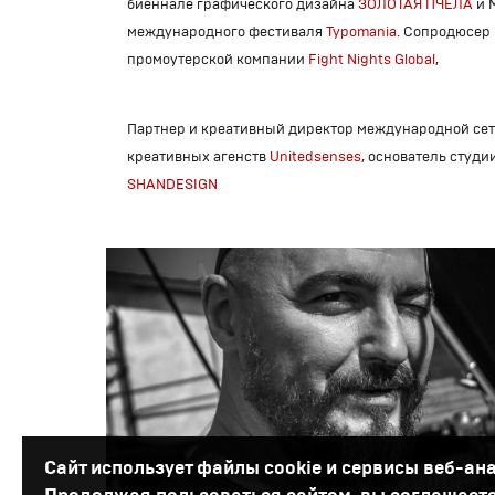
биеннале графического дизайна
ЗОЛОТАЯ ПЧЕЛА
и 
международного фестиваля
Typomania
. Сопродюсер
промоутерской компании
Fight Nights Global
,
Партнер и креативный директор международной се
креативных агенств
Unitedsenses
, основатель студи
SHANDESIGN
Сайт использует файлы cookie и сервисы веб-ан