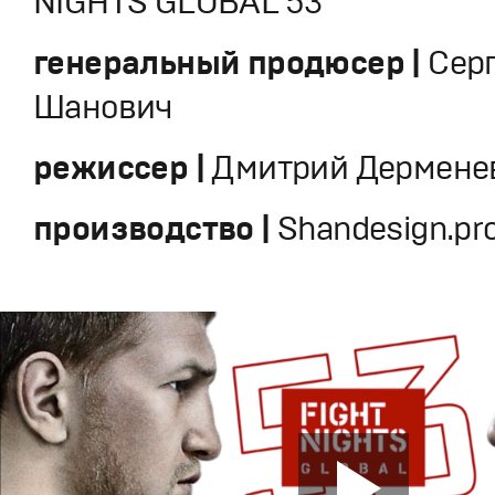
NIGHTS GLOBAL 53
генеральный продюсер |
Сер
Шанович
режиссер |
Дмитрий Дермене
производство |
Shandesign.pr