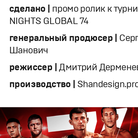
сделано |
промо ролик к турни
NIGHTS GLOBAL 74
генеральный продюсер |
Сер
Шанович
режиссер |
Дмитрий Дермене
производство |
Shandesign.pr