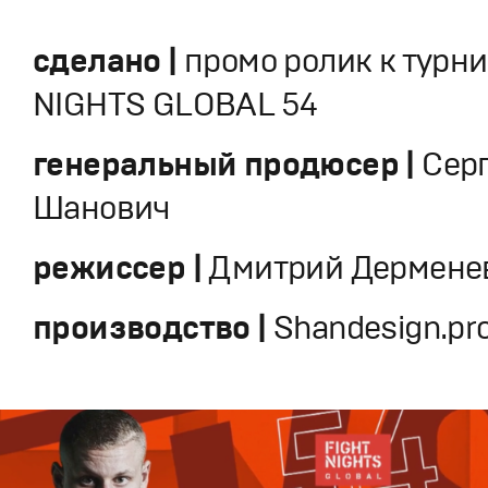
сделано |
промо ролик к турни
NIGHTS GLOBAL 54
генеральный продюсер |
Сер
Шанович
режиссер |
Дмитрий Дермене
производство |
Shandesign.pr