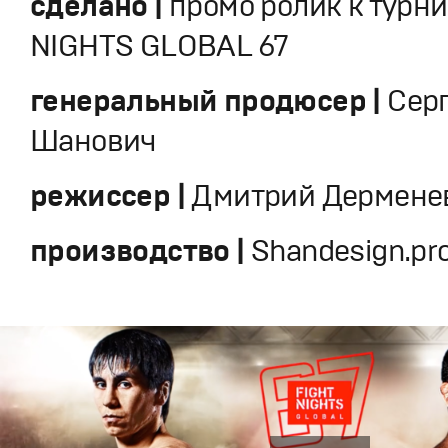
сделано |
промо ролик к турни
NIGHTS GLOBAL 67
генеральный продюсер |
Сер
Шанович
режиссер |
Дмитрий Дермене
производство |
Shandesign.pr