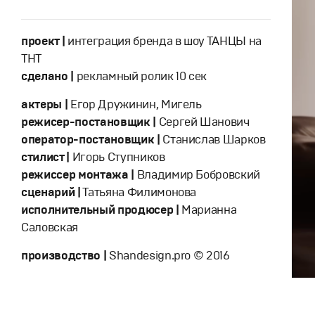
проект |
интеграция бренда в шоу ТАНЦЫ на
ТНТ
сделано |
рекламный ролик 10 сек
актеры |
Егор Дружинин, Мигель
режисер-постановщик |
Сергей Шанович
оператор-постановщик |
Станислав Шарков
стилист |
Игорь Ступников
режиссер монтажа |
Владимир Бобровский
сценарий |
Татьяна Филимонова
исполнительный продюсер |
Марианна
Саловская
производство |
Shandesign.pro © 2016