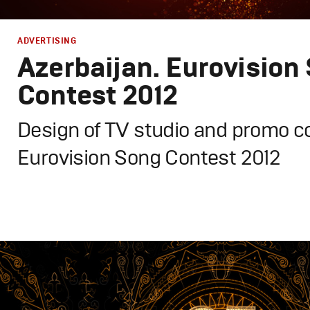
ADVERTISING
Azerbaijan. Eurovision
Contest 2012
Design of TV studio and promo co
Eurovision Song Contest 2012
Design
,
TV-Show
Графический дизайн
,
Моушн-дизайн
,
Промо