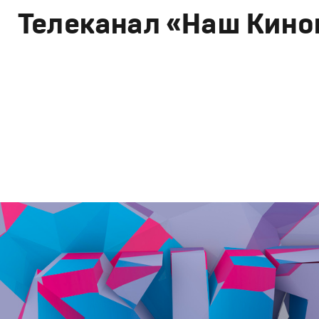
Телеканал «Наш Кино
Branding
,
Design
Брендинг телеканалов
,
Графический дизайн
,
Моушн-ди