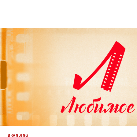
Branding
,
Design
Брендинг телеканалов
,
Графический дизайн
,
Моушн-ди
BRANDING