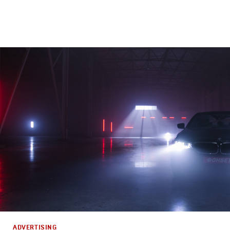
Branding
,
Design
Брендинг телеканалов
,
Графический дизайн
,
Моушн-ди
ADVERTISING