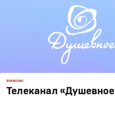
Графический дизайн
,
Моушн-дизайн
,
Креатив
,
Продак
BRANDING
Телеканал «Душевное