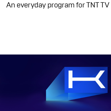
An everyday program for TNT TV
Design
,
TV-Show
Графический дизайн
,
Моушн-дизайн
,
Полный цикл
,
Пр