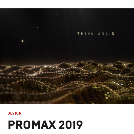
Branding
,
Design
Брендинг телеканалов
,
Графический дизайн
,
Моушн-ди
DESIGN
PROMAX 2019