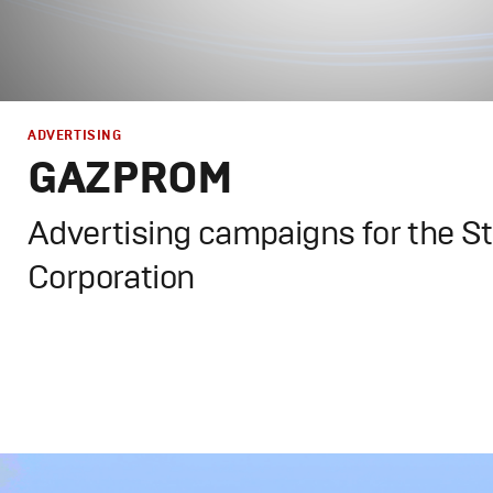
РЕКЛАМА
ADVERTISING
GAZPROM
КИНО
Advertising campaigns for the S
Corporation
ТВ ШОУ
Design
,
Advertising