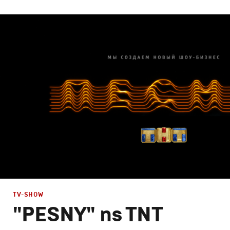
Design
Графический дизайн
,
Сет дизайн
,
Моушн-дизайн
TV-SHOW
"PESNY" ns TNT