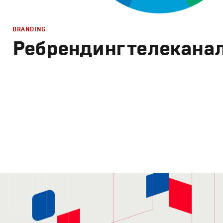
BRANDING
Ребрендинг телекана
Branding
,
Design
Брендинг телеканалов
,
Графический дизайн
,
Сет дизай