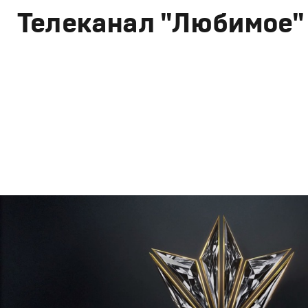
Телеканал "Любимое"
Branding
,
Design
Брендинг телеканалов
,
Графический дизайн
,
Моушн-ди