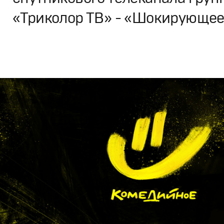
«Триколор ТВ» - «Шокирующе
Branding
,
Design
Брендинг телеканалов
,
Графический дизайн
,
Моушн-ди