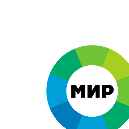
Branding
,
Design
Брендинг в кино
,
Графический дизайн
,
Моушн-дизайн