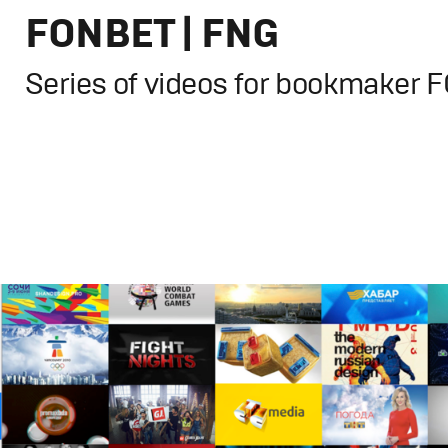
FONBET | FNG
Series of videos for bookmaker
Branding
,
Design
,
Advertising
Спортивный брендинг
,
Графический дизайн
,
Моушн-ди
Продакшн