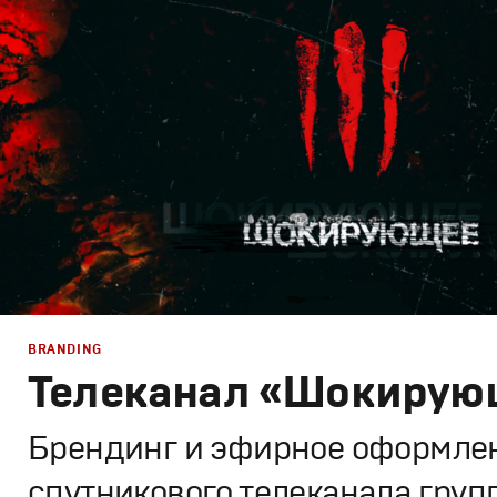
Корпоративный брендинг
,
Брендинг в кино
,
Графическ
Моушн-дизайн
BRANDING
Телеканал «Шокирую
Брендинг и эфирное оформле
спутникового телеканала груп