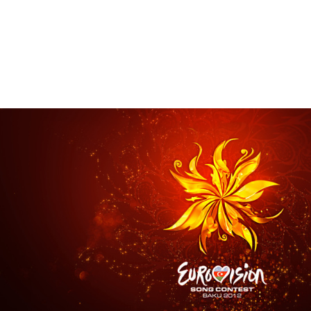
Branding
,
Design
Брендинг телеканалов
,
Графический дизайн
,
Моушн-ди