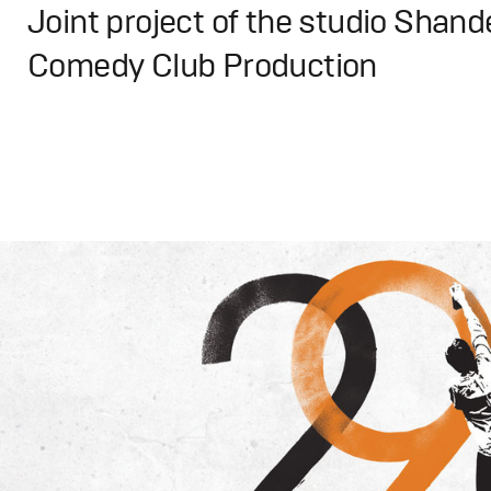
Joint project of the studio Shan
Comedy Club Production
Design
,
TV-Show
Графический дизайн
,
Сет дизайн
,
Моушн-дизайн
,
Пром