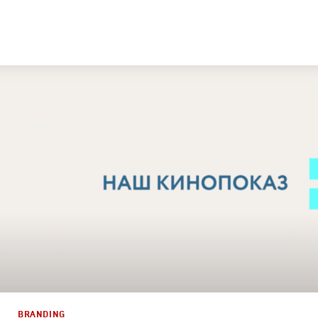
Design
,
Films
Графический дизайн
,
Моушн-дизайн
,
Documentary
BRANDING