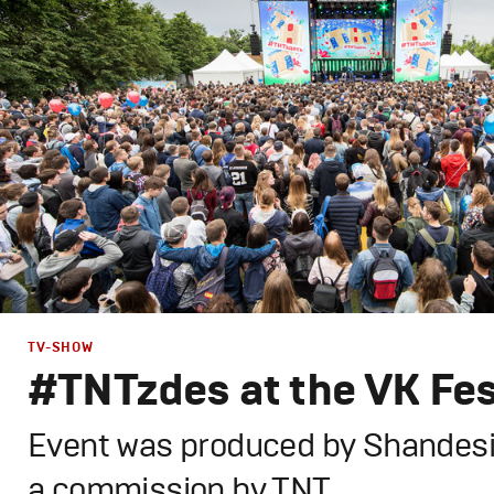
Графический дизайн
,
Моушн-дизайн
,
Полный цикл
,
Пр
TV-SHOW
#TNTzdes at the VK Fe
Event was produced by Shandesi
a commission by TNT