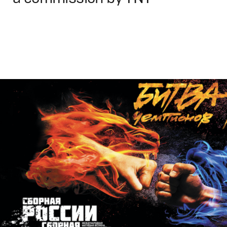
Design
,
TV-Show
Графический дизайн
,
Сет дизайн
,
Полный цикл