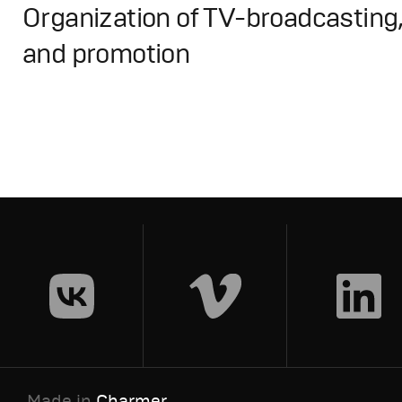
Organization of TV-broadcasting,
and promotion
Branding
,
Design
,
TV-Show
Спортивный брендинг
,
Графический дизайн
,
Сет дизай
Made in
Charmer