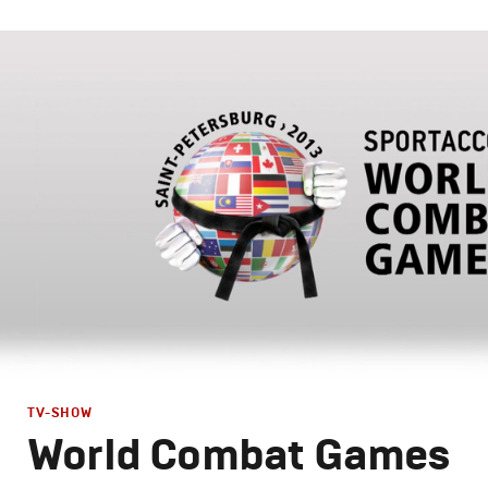
Design
,
TV-Show
Графический дизайн
,
Сет дизайн
,
Моушн-дизайн
,
Полн
TV-SHOW
World Combat Games