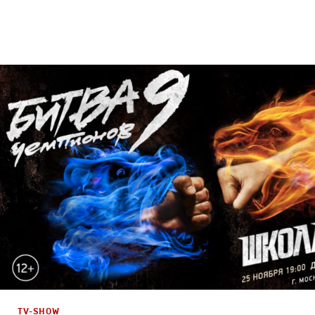
Branding
,
Design
,
TV-Show
Спортивный брендинг
,
Графический дизайн
,
Сет дизай
Полный цикл
,
Промо
TV-SHOW