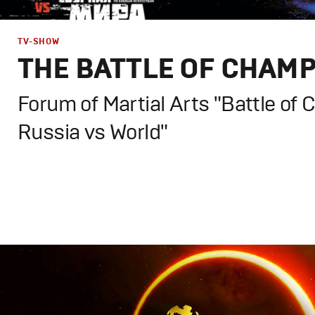
TV-SHOW
THE BATTLE OF CHAMP
Forum of Martial Arts "Battle of 
Russia vs World"
Design
,
TV-Show
Графический дизайн
,
Сет дизайн
,
Моушн-дизайн
,
Полн