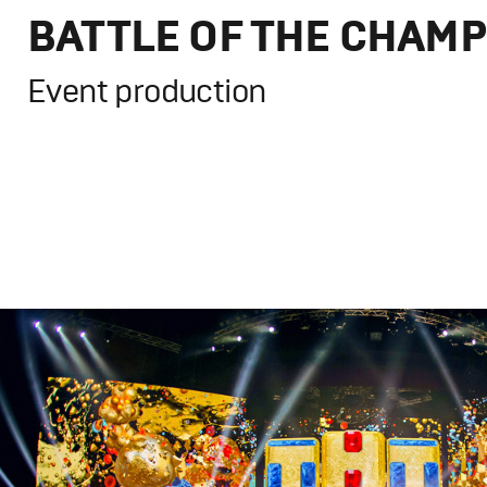
BATTLE OF THE CHAMP
Event production
Branding
,
Design
,
TV-Show
Спортивный брендинг
,
Графический дизайн
,
Сет дизай
Полный цикл
,
Промо