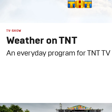
РЕКЛАМА
TV-SHOW
Weather on TNT
КИНО
An everyday program for TNT TV
ТВ ШОУ
Design
,
TV-Show