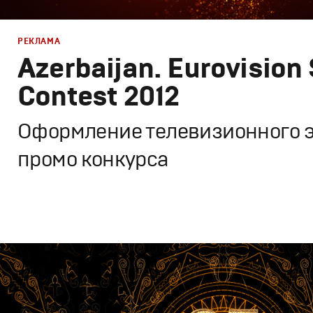
РЕКЛАМА
Azerbaijan. Eurovision
Contest 2012
Оформление телевизионного 
промо конкурса
Дизайн
,
ТВ-Шоу
Графический дизайн
,
Моушн-дизайн
,
Промо