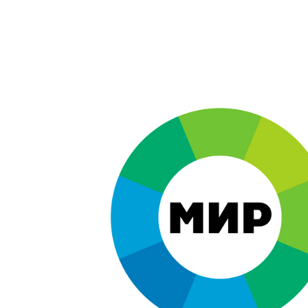
Брендинг
,
Дизайн
Брендинг в кино
,
Графический дизайн
,
Моушн-дизайн