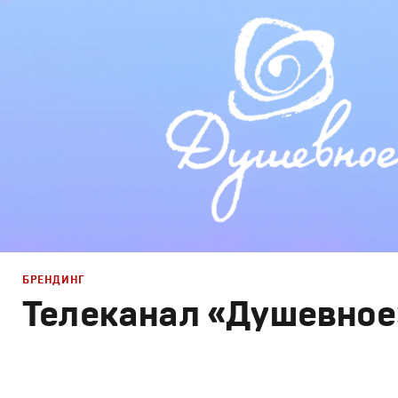
Графический дизайн
,
Моушн-дизайн
,
Креатив
,
Продак
БРЕНДИНГ
Телеканал «Душевное