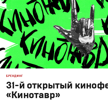
Графический дизайн
,
Моушн-дизайн
,
Полный цикл
,
Пр
БРЕНДИНГ
31-й открытый киноф
«Кинотавр»