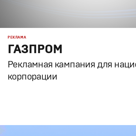
РЕКЛАМА
РЕКЛАМА
ГАЗПРОМ
КИНО
Рекламная кампания для нац
корпорации
ТВ ШОУ
Дизайн
,
Реклама