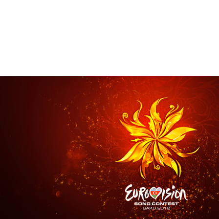
Брендинг
,
Дизайн
Брендинг телеканалов
,
Графический дизайн
,
Моушн-ди