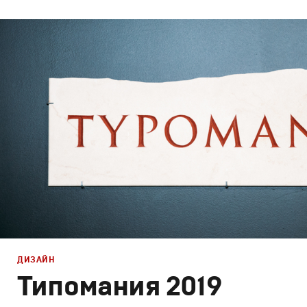
Брендинг
,
Дизайн
Брендинг телеканалов
,
Графический дизайн
,
Моушн-ди
ДИЗАЙН
Типомания 2019