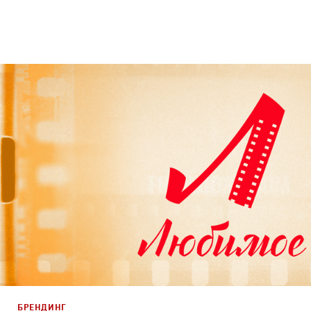
Брендинг
,
Дизайн
Брендинг телеканалов
,
Графический дизайн
,
Моушн-ди
БРЕНДИНГ