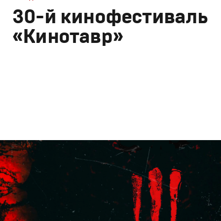
30-й кинофестиваль
«Кинотавр»
Брендинг
,
Дизайн
Корпоративный брендинг
,
Брендинг в кино
,
Графическ
Моушн-дизайн