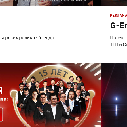
РЕКЛАМ
G-En
сорских роликов бренда
Промо р
ТНТ и C
Реклама
Креатив
,
П