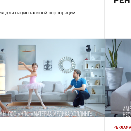
РЕН
ия для национальной корпорации
Реклама
Моушн-дизайн
,
Креатив
,
Продакшн
Креатив
,
П
РЕКЛАМ