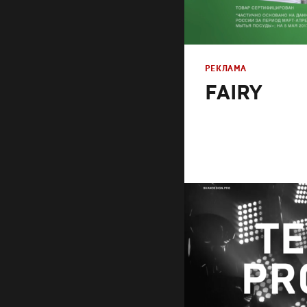
РЕКЛАМА
FAIRY
Реклама
Креатив
,
Продакшн