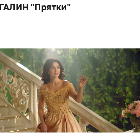
ГАЛИН "Прятки"
родакшн