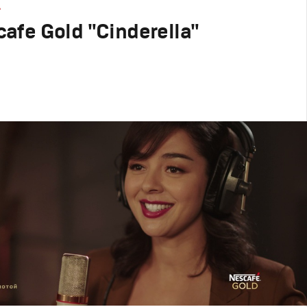
А
afe Gold "Cinderella"
родакшн