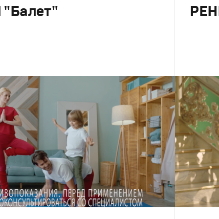
 "Балет"
РЕН
Реклама
Креатив
,
П