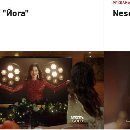
РЕКЛАМ
"Йога"
Nesc
Реклама
Креатив
,
П