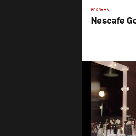
РЕКЛАМА
Nescafe Go
Реклама
Креатив
,
Продакшн