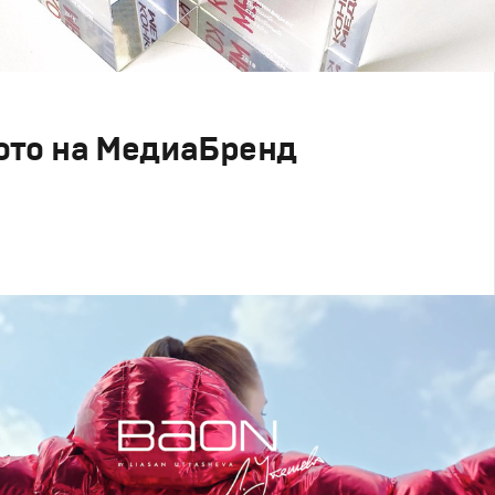
ото на МедиаБренд
Дизайн
,
Реклама
,
ТВ-Шоу
вный брендинг
,
Сет дизайн
,
Креатив
,
Продакшн
,
Промо