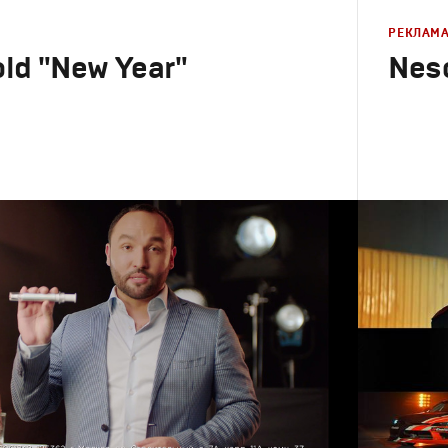
РЕКЛАМ
ld "New Year"
Nesc
Реклама
Креатив
,
П