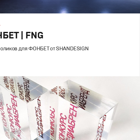
А
БЕТ | FNG
роликов для ФОНБЕТ от SHANDESIGN
Дизайн
,
Реклама
й брендинг
,
Графический дизайн
,
Моушн-дизайн
,
родакшн