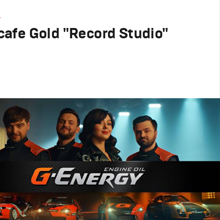
А
afe Gold "Record Studio"
родакшн