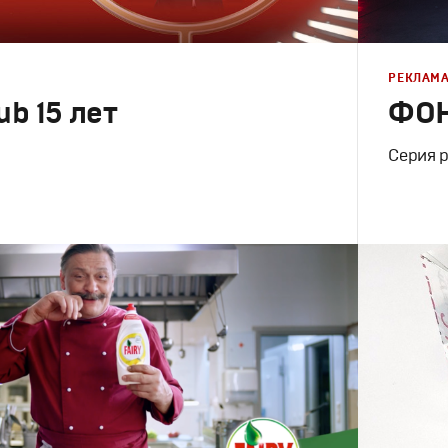
РЕКЛАМ
b 15 лет
ФОН
Серия 
Брендинг
,
Креатив
,
Продакшн
Спортивны
Креатив
,
П