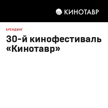
РЕКЛАМА
БРЕНДИНГ
30-й кинофестиваль
КИНО
«Кинотавр»
ТВ ШОУ
Брендинг
,
Дизайн