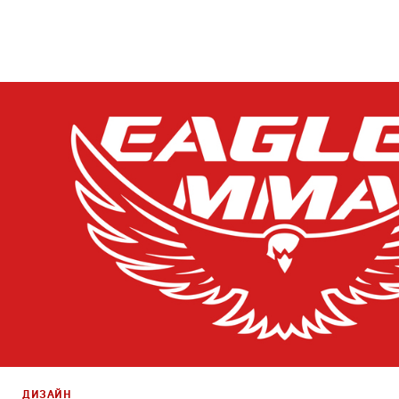
Брендинг
,
Дизайн
,
Реклама
,
ТВ-Шоу
Корпоративный брендинг
,
Спортивный брендинг
,
Граф
Моушн-дизайн
,
Креатив
,
Продакшн
,
Промо
ДИЗАЙН