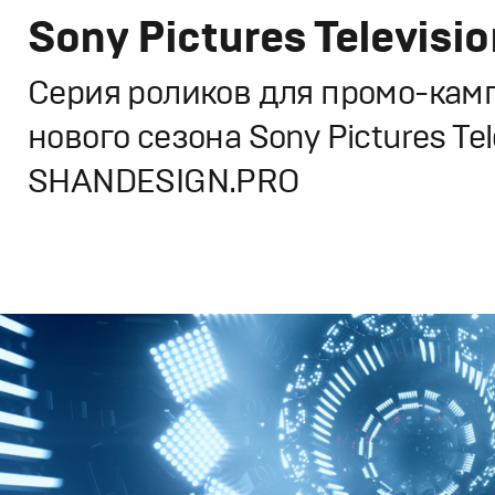
Sony Pictures Televisio
Серия роликов для промо-кам
нового сезона Sony Pictures Tel
SHANDESIGN.PRO
Брендинг
,
Дизайн
,
Реклама
Корпоративный брендинг
,
Графический дизайн
,
Моушн
Продакшн