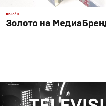
ДИЗАЙН
Золото на МедиаБрен
Брендинг
,
Дизайн
,
Реклама
,
ТВ-Шоу
Корпоративный брендинг
,
Сет дизайн
,
Креатив
,
Прода