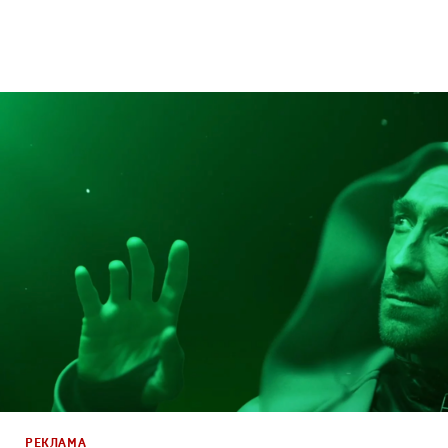
Брендинг
,
Дизайн
,
Реклама
,
ТВ-Шоу
Корпоративный брендинг
,
Сет дизайн
,
Креатив
,
Прода
РЕКЛАМА