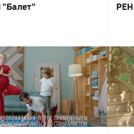
 "Балет"
РЕН
Advertising
Креатив
,
П