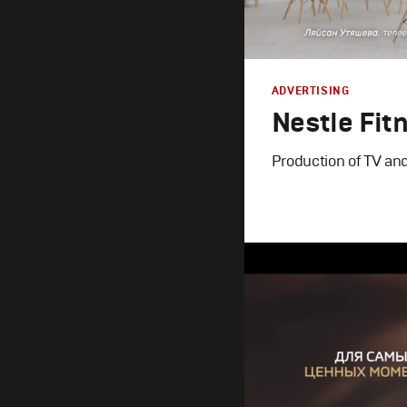
ADVERTISING
Nestle Fit
Production of TV an
Advertising
Продакшн