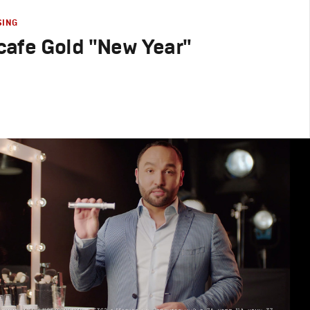
SING
afe Gold "New Year"
родакшн