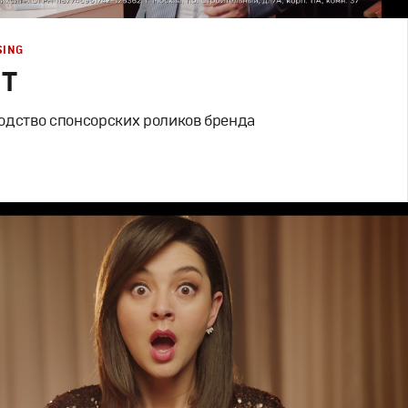
SING
IT
одство спонсорских роликов бренда
родакшн