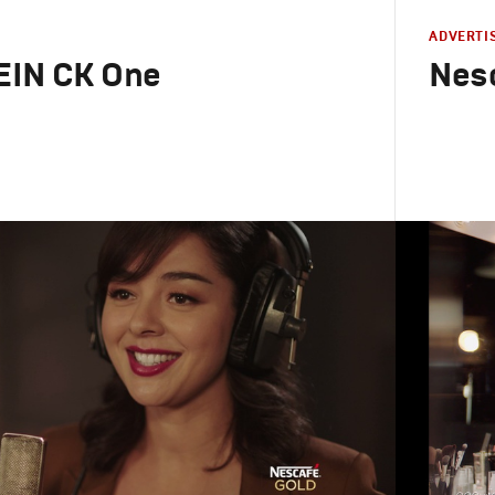
ADVERTI
EIN CK One
Nesc
Advertising
Креатив
,
П