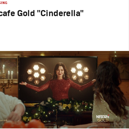
SING
afe Gold "Cinderella"
родакшн