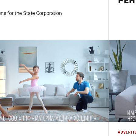
РЕН
ns for the State Corporation
Advertising
Моушн-дизайн
,
Креатив
,
Продакшн
Креатив
,
П
ADVERTI