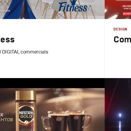
DESIGN
ness
Come
d DIGITAL commercials
Design
,
Adv
Графическ