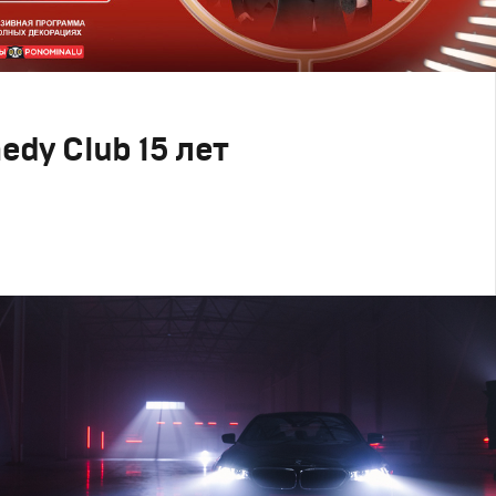
dy Club 15 лет
ertising
ий дизайн
,
Креатив
,
Продакшн