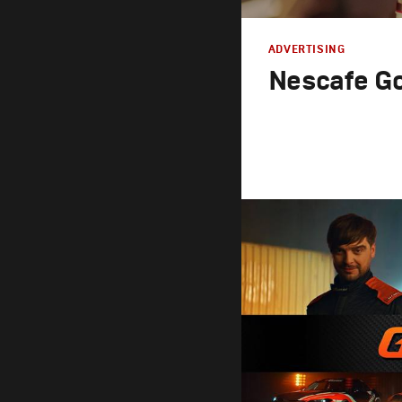
ADVERTISING
Nescafe Go
Advertising
Креатив
,
Продакшн