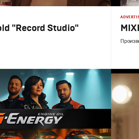
ADVERTI
ld "Record Studio"
MIX
Произв
Advertising
Креатив
,
П