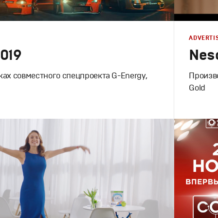
ADVERTI
019
Nesc
ках совместного спецпроекта G-Energy,
Произво
Gold
Advertising
Продакшн