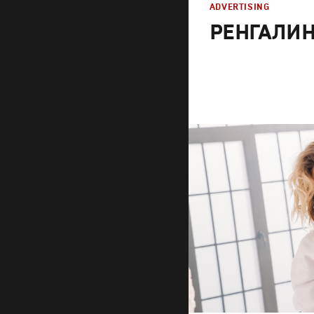
ADVERTISING
РЕНГАЛИН 
Advertising
Креатив
,
Продакшн