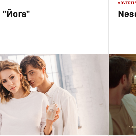
ADVERTI
"Йога"
Nesc
Advertising
Креатив
,
П