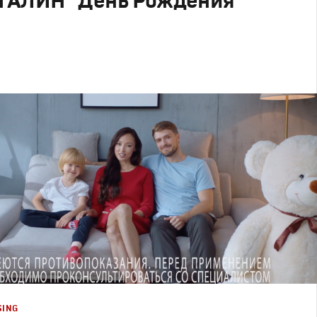
ГАЛИН "День Рождения"
родакшн
SING