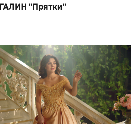
ГАЛИН "Прятки"
родакшн