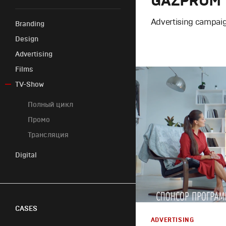
GAZPROM
Advertising campaig
Branding
Design
Потребительский
Advertising
брендинг
Корпоративный брендинг
Графический дизайн
Films
Design
,
Advertising
Спортивный брендинг
Сет дизайн
Креатив
TV-Show
Брендинг телеканалов
Моушн-дизайн
Продакшн
Sport
Графический дизайн
,
Брендинг в кино
Documentary
Полный цикл
Feature
Промо
Promo
Трансляция
Digital
CASES
ADVERTISING