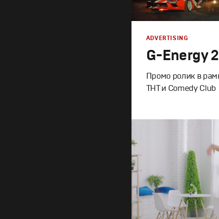
ADVERTISING
G-Energy 2
Промо ролик в рам
ТНТ и Comedy Club
Advertising
Креатив
,
Продакшн