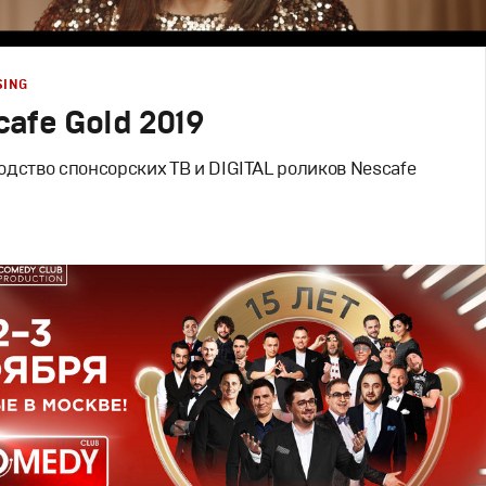
SING
afe Gold 2019
дство спонсорских ТВ и DIGITAL роликов Nescafe