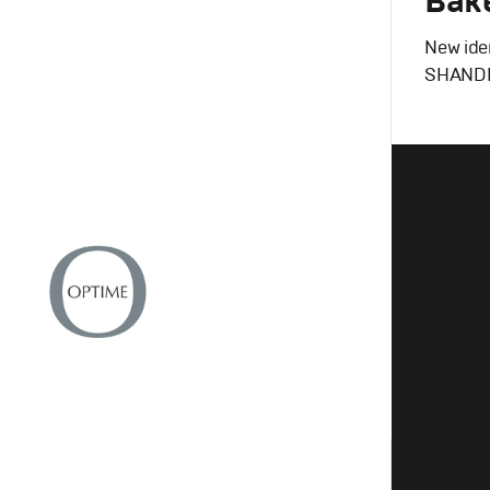
Bake
New ide
SHAND
Branding
,
D
ндинг
,
Продакшн
Потребите