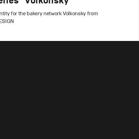
ries "Volkonsky"
ntity for the bakery network Volkonsky from
ESIGN
esign
льский брендинг
,
Графический дизайн