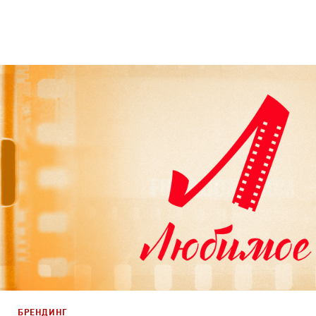
Брендинг
,
Дизайн
Брендинг телеканалов
,
Графический дизайн
,
Моушн-ди
БРЕНДИНГ