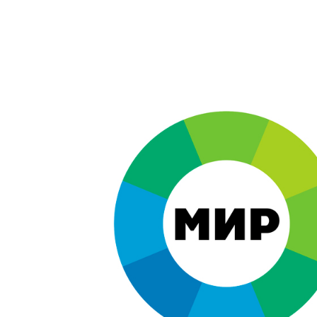
Брендинг
,
Дизайн
Брендинг в кино
,
Графический дизайн
,
Моушн-дизайн