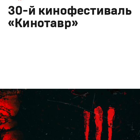
30-й кинофестиваль
«Кинотавр»
Брендинг
,
Дизайн
Корпоративный брендинг
,
Брендинг в кино
,
Графическ
Моушн-дизайн