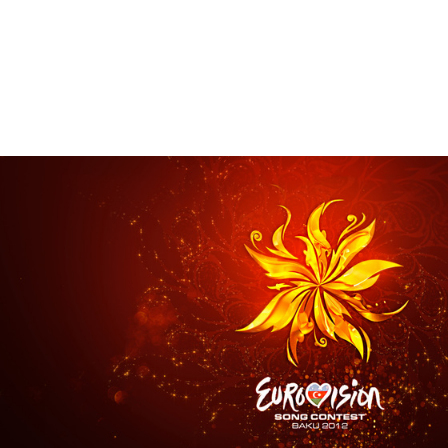
Брендинг
,
Дизайн
Брендинг телеканалов
,
Графический дизайн
,
Моушн-ди