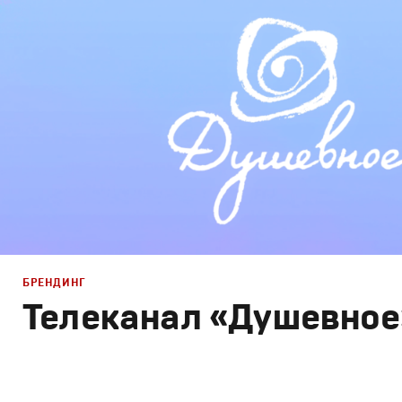
Графический дизайн
,
Моушн-дизайн
,
Креатив
,
Продак
БРЕНДИНГ
Телеканал «Душевное