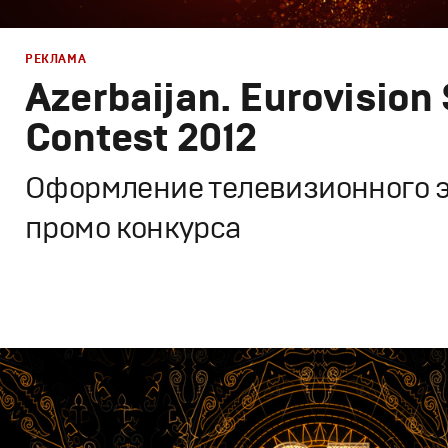
РЕКЛАМА
Azerbaijan. Eurovision
Contest 2012
Оформление телевизионного 
промо конкурса
Дизайн
,
ТВ-Шоу
Графический дизайн
,
Моушн-дизайн
,
Промо