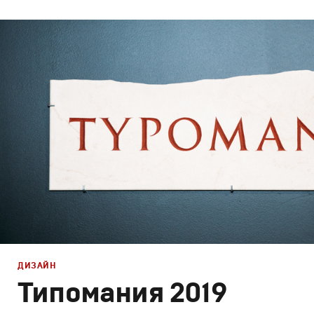
Брендинг
,
Дизайн
Брендинг телеканалов
,
Графический дизайн
,
Моушн-ди
ДИЗАЙН
Типомания 2019