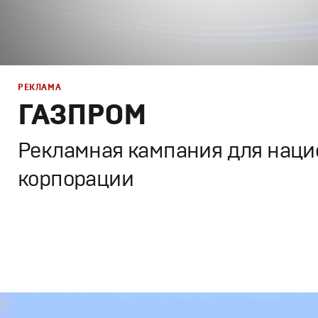
РЕКЛАМА
РЕКЛАМА
ГАЗПРОМ
КИНО
Рекламная кампания для нац
корпорации
ТВ ШОУ
Дизайн
,
Реклама