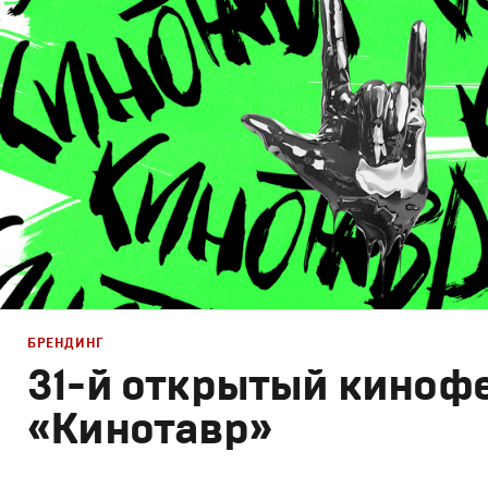
Графический дизайн
,
Моушн-дизайн
,
Полный цикл
,
Пр
БРЕНДИНГ
31-й открытый киноф
«Кинотавр»