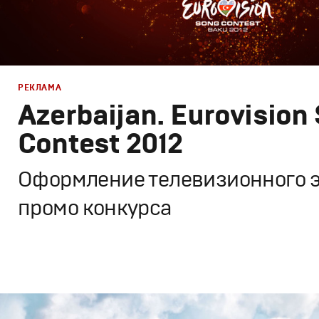
РЕКЛАМА
РЕКЛАМА
Azerbaijan. Eurovision
КИНО
Contest 2012
Оформление телевизионного 
ТВ ШОУ
промо конкурса
Дизайн
,
ТВ-Шоу