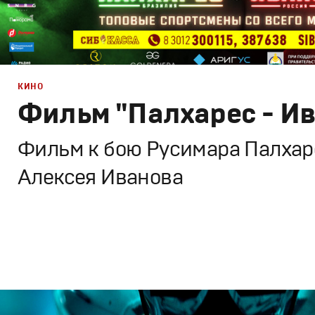
КИНО
Фильм "Палхарес - И
Фильм к бою Русимара Палхаре
Алексея Иванова
Брендинг
,
ТВ-Шоу
,
Кино