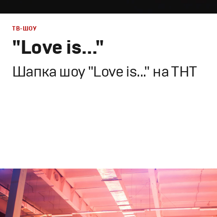
ТВ-ШОУ
"Love is..."
Шапка шоу "Love is..." на ТНТ
ТВ-Шоу
Промо