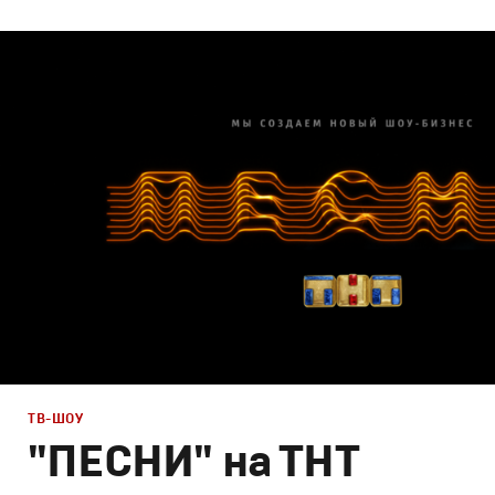
Брендинг
,
Дизайн
,
Реклама
,
ТВ-Шоу
Корпоративный брендинг
,
Сет дизайн
,
Креатив
,
Прода
ТВ-ШОУ
"ПЕСНИ" на ТНТ