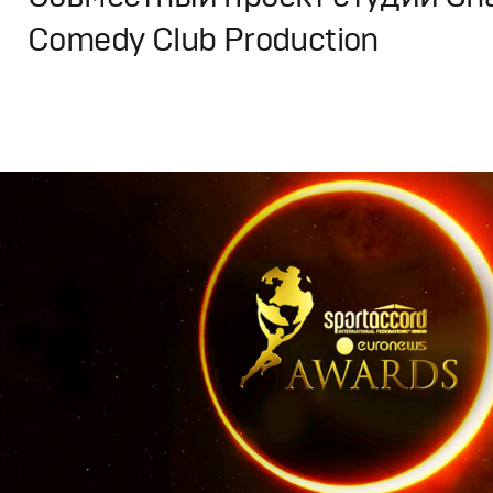
Comedy Club Production
Реклама
,
ТВ-Шоу
Креатив
,
Продакшн
,
Промо