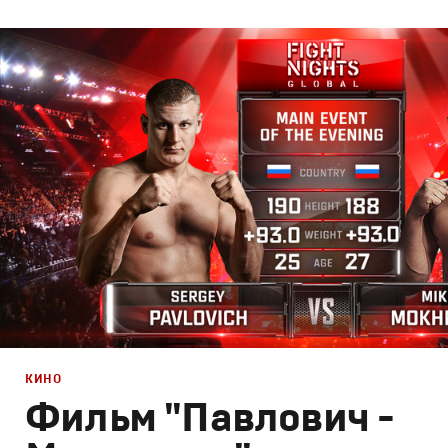
Реклама
,
ТВ-Шоу
Креатив
,
Продакшн
,
Промо
КИНО
Фильм "Павлович -