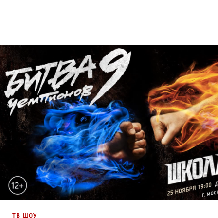
Брендинг
,
Дизайн
,
ТВ-Шоу
Спортивный брендинг
,
Графический дизайн
,
Промо
ТВ-ШОУ