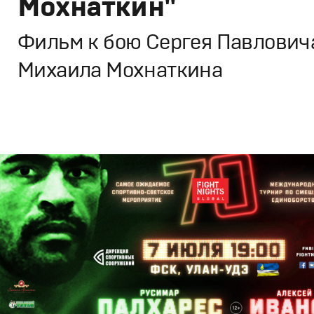
Мохнаткин"
Фильм к бою Сергея Павловича
Михаила Мохнаткина
Брендинг
,
ТВ-Шоу
,
Кино
Спортивный брендинг
,
Промо
,
Cпортивное