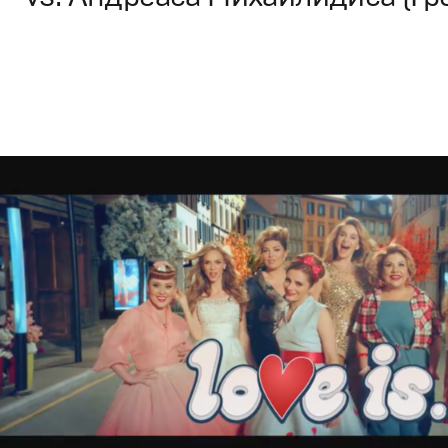
Брендинг
,
ТВ-Шоу
,
Кино
Спортивный брендинг
,
Промо
,
Cпортивное