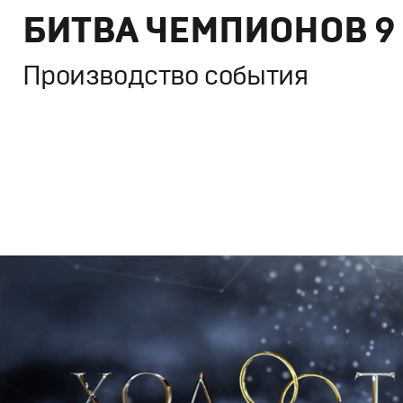
БИТВА ЧЕМПИОНОВ 9
Производство события
Брендинг
,
Дизайн
,
ТВ-Шоу
Спортивный брендинг
,
Графический дизайн
,
Сет дизай
Полный цикл
,
Промо