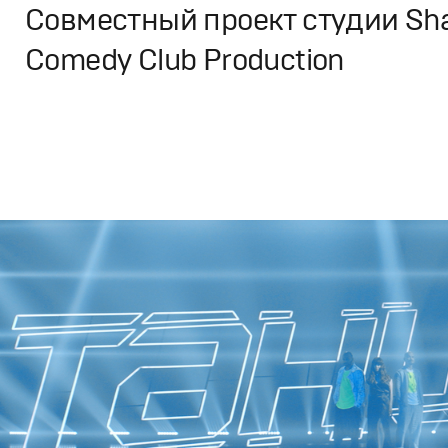
Cовместный проект студии Sha
Comedy Club Production
Дизайн
,
ТВ-Шоу
Графический дизайн
,
Сет дизайн
,
Моушн-дизайн
,
Пром