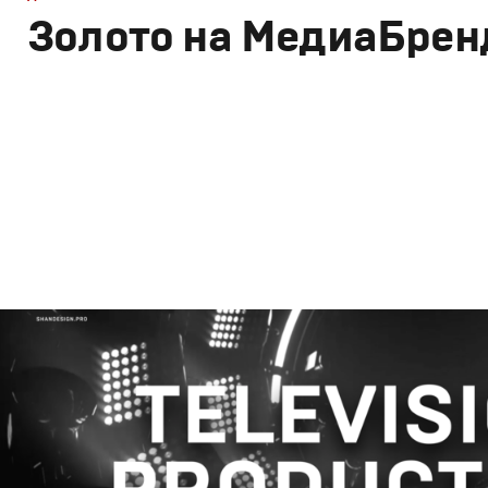
Золото на МедиаБрен
Брендинг
,
Дизайн
,
Реклама
,
ТВ-Шоу
Корпоративный брендинг
,
Сет дизайн
,
Креатив
,
Прода