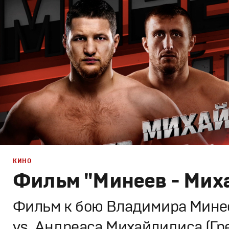
Промо
КИНО
Фильм "Минеев - Мих
Фильм к бою Владимира Минее
vs. Андреаса Михайлидиса (Гр