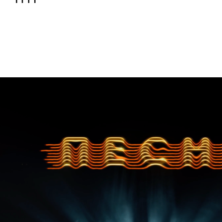
Дизайн
,
ТВ-Шоу
Графический дизайн
,
Моушн-дизайн
,
Полный цикл
,
Пр