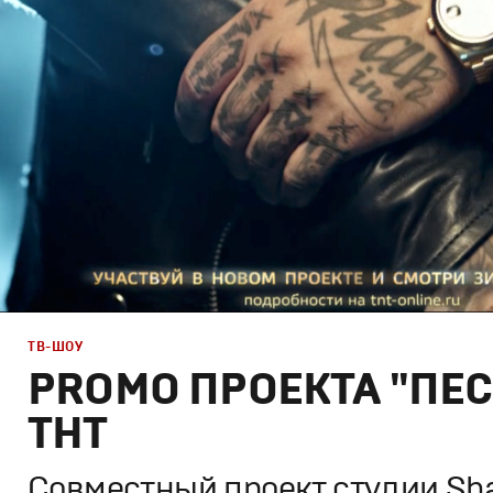
Графический дизайн
,
Сет дизайн
,
Моушн-дизайн
,
Полн
ТВ-ШОУ
PROMO ПРОЕКТА "ПЕС
ТНТ
Cовместный проект студии Sha