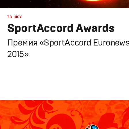
ТВ-ШОУ
SportAccord Awards
Премия «SportAccord Euronew
2015»
Брендинг
,
Дизайн
,
ТВ-Шоу
Спортивный брендинг
,
Графический дизайн
,
Сет дизай
Полный цикл
,
Промо