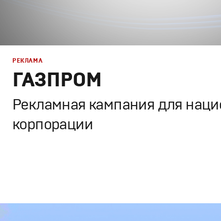
РЕКЛАМА
РЕКЛАМА
ГАЗПРОМ
КИНО
Рекламная кампания для нац
корпорации
ТВ ШОУ
Дизайн
,
Реклама