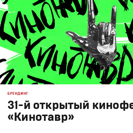
Брендинг телеканалов
,
Моушн-дизайн
БРЕНДИНГ
31-й открытый киноф
«Кинотавр»