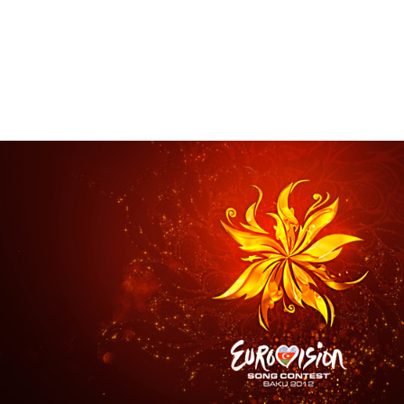
Брендинг
,
Дизайн
Брендинг телеканалов
,
Графический дизайн
,
Моушн-ди