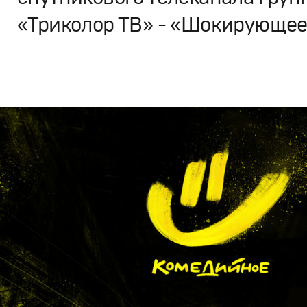
«Триколор ТВ» - «Шокирующе
Брендинг
,
Дизайн
Брендинг телеканалов
,
Графический дизайн
,
Моушн-ди