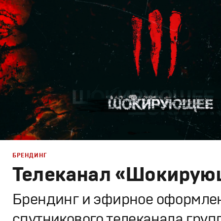
Корпоративный брендинг
,
Брендинг в кино
,
Графическ
Моушн-дизайн
БРЕНДИНГ
Телеканал «Шокирую
Брендинг и эфирное оформле
спутникового телеканала груп