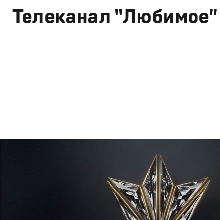
Телеканал "Любимое"
Брендинг
,
Дизайн
Брендинг телеканалов
,
Графический дизайн
,
Моушн-ди