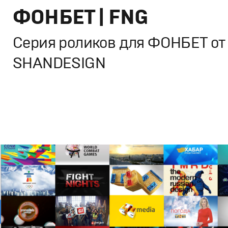
ФОНБЕТ | FNG
Серия роликов для ФОНБЕТ от
SHANDESIGN
Брендинг
,
Дизайн
,
Реклама
Спортивный брендинг
,
Графический дизайн
,
Моушн-ди
Продакшн