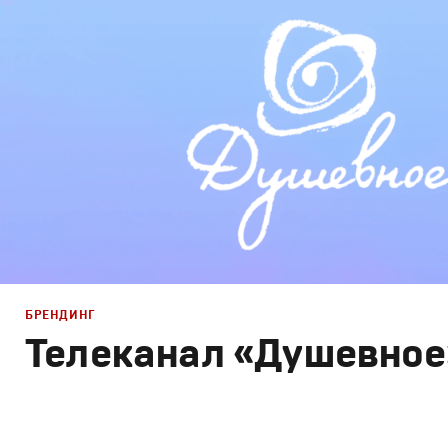
Графический дизайн
,
Моушн-дизайн
,
Креатив
,
Продак
БРЕНДИНГ
Телеканал «Душевное