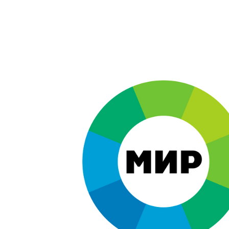
Брендинг
,
Дизайн
Брендинг в кино
,
Графический дизайн
,
Моушн-дизайн