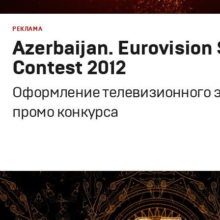
РЕКЛАМА
Azerbaijan. Eurovision
Contest 2012
Оформление телевизионного 
промо конкурса
Дизайн
,
ТВ-Шоу
Графический дизайн
,
Моушн-дизайн
,
Промо