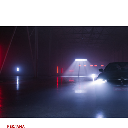
Брендинг
,
Дизайн
Брендинг телеканалов
,
Графический дизайн
,
Моушн-ди
РЕКЛАМА