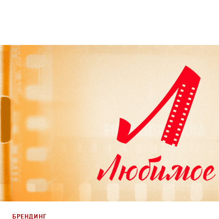
Брендинг
,
Дизайн
Брендинг телеканалов
,
Графический дизайн
,
Моушн-ди
БРЕНДИНГ