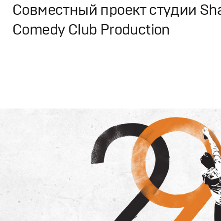
Cовместный проект студии Sha
Comedy Club Production
Дизайн
,
ТВ-Шоу
Графический дизайн
,
Сет дизайн
,
Моушн-дизайн
,
Пром