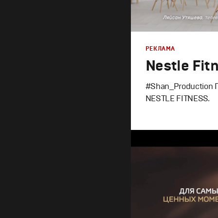
РЕКЛАМА
Nestle Fit
#Shan_Production 
NESTLE FITNESS.
Реклама
Продакшн