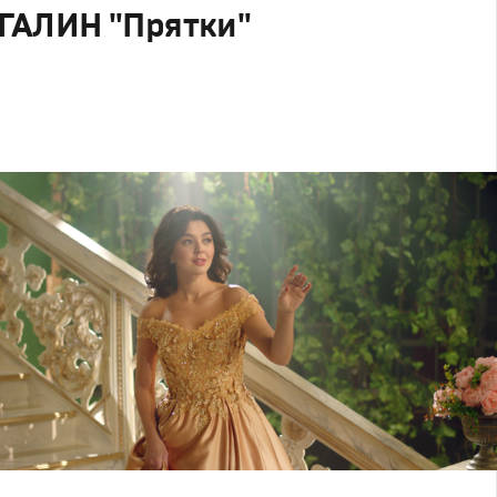
ГАЛИН "Прятки"
родакшн