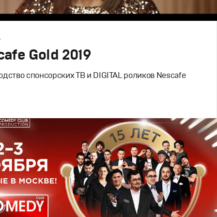
А
afe Gold 2019
дство спонсорских ТВ и DIGITAL роликов Nescafe