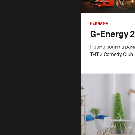
РЕКЛАМА
G-Energy 2
Промо ролик в рам
ТНТ и Comedy Club
Реклама
Креатив
,
Продакшн