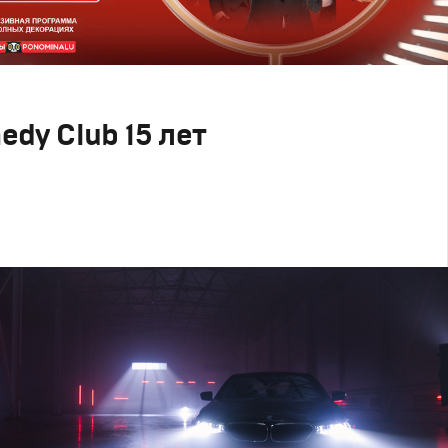
dy Club 15 лет
клама
ий дизайн
,
Креатив
,
Продакшн