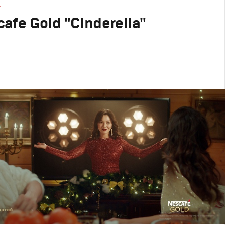
А
afe Gold "Cinderella"
родакшн