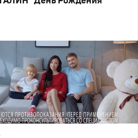
ГАЛИН "День Рождения"
родакшн
А