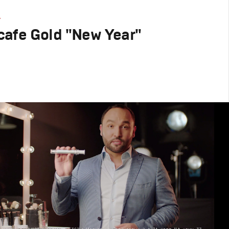
А
afe Gold "New Year"
родакшн