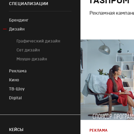
ГАЗПРОМ
СПЕЦИАЛИЗАЦИИ
Рекламная кампан
Брендинг
Дизайн
Потребительский
брендинг
Корпоративный брендинг
Графический дизайн
Дизайн
,
Реклама
Спортивный брендинг
Сет дизайн
Графический дизайн
,
Брендинг телеканалов
Моушн-дизайн
Брендинг в кино
Реклама
Кино
Креатив
ТВ-Шоу
Продакшн
Cпортивное
Digital
Документальное
Полный цикл
Художественное
Промо
Кинопромо
Трансляция
КЕЙСЫ
РЕКЛАМА