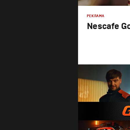
РЕКЛАМА
Nescafe Go
Реклама
Креатив
,
Продакшн