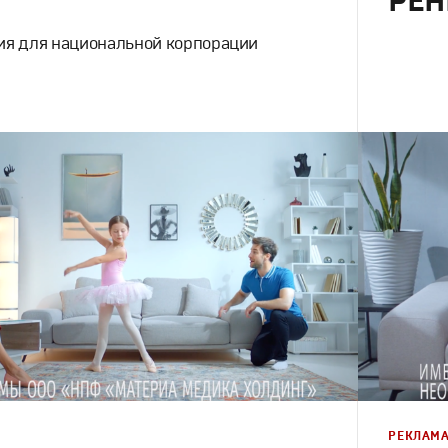
РЕН
ия для национальной корпорации
Реклама
Моушн-дизайн
,
Креатив
,
Продакшн
Креатив
,
П
РЕКЛАМ