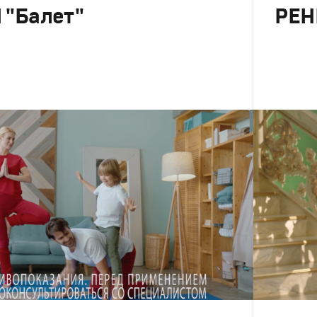
 "Балет"
РЕН
Реклама
Креатив
,
П