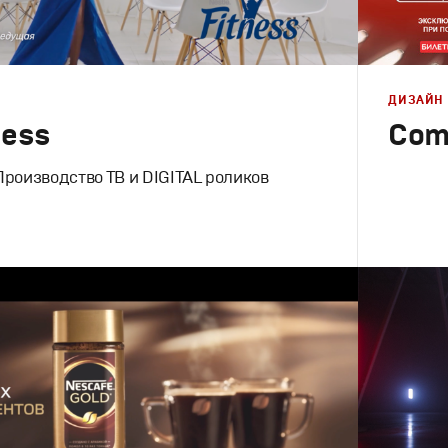
ДИЗАЙН
ness
Come
Производство ТВ и DIGITAL роликов
Дизайн
,
Ре
Графическ