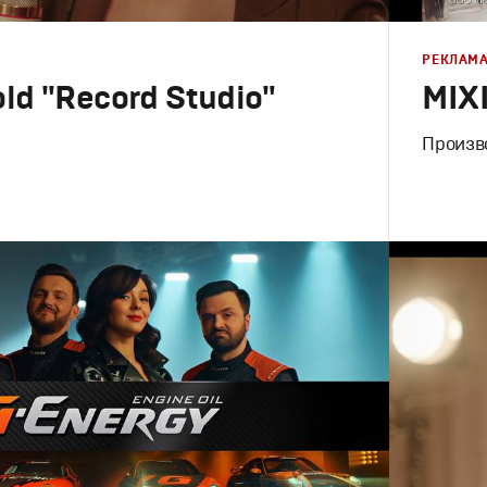
РЕКЛАМ
ld "Record Studio"
MIX
Произв
Реклама
Креатив
,
П