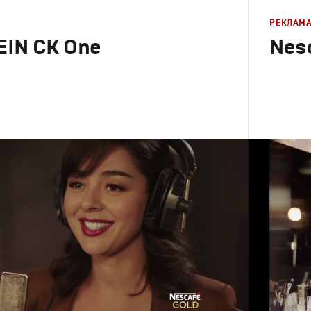
РЕКЛАМ
EIN CK One
Nesc
Реклама
Креатив
,
П