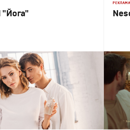
РЕКЛАМ
"Йога"
Nesc
Реклама
Креатив
,
П