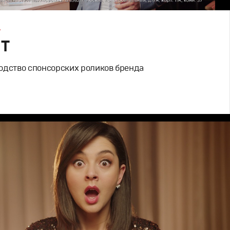
А
IT
одство спонсорских роликов бренда
родакшн