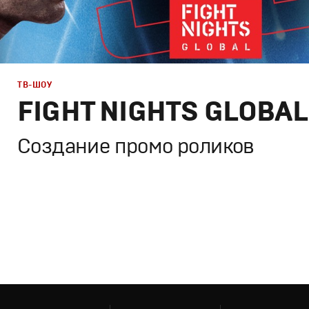
РЕКЛАМА
ТВ-ШОУ
FIGHT NIGHTS GLOBAL
КИНО
Создание промо роликов
ТВ ШОУ
Брендинг
,
Дизайн
,
Реклама
,
ТВ-Шоу