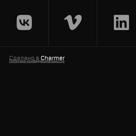
Спортивный брендинг
,
Графический дизайн
,
Моушн-ди
Трансляция
Сделано в
Charmer
Политика конфиденциальности