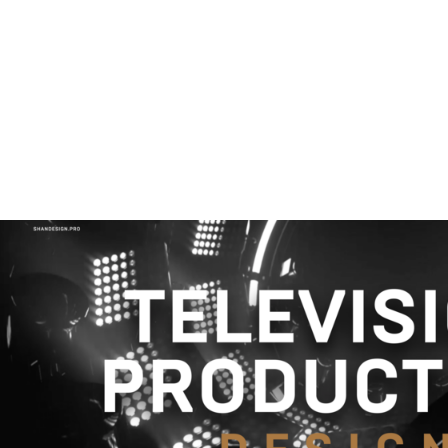
Брендинг
,
Дизайн
,
Реклама
,
ТВ-Шоу
Корпоративный брендинг
,
Сет дизайн
,
Креатив
,
Прода