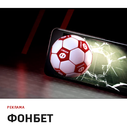
Брендинг
,
Дизайн
,
Реклама
Корпоративный брендинг
,
Графический дизайн
,
Моушн
Продакшн
РЕКЛАМА
ФОНБЕТ