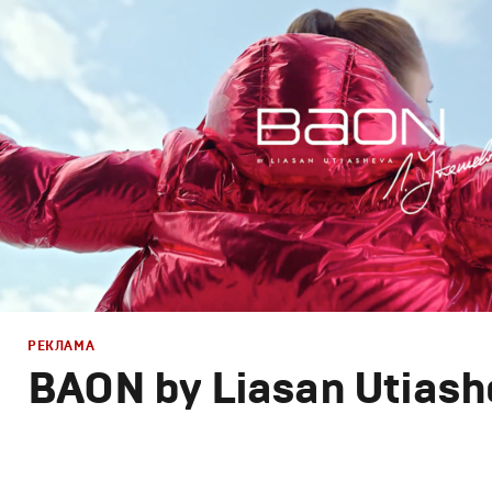
Корпоративный брендинг
,
Сет дизайн
,
Креатив
,
Прода
РЕКЛАМА
BAON by Liasan Utiash