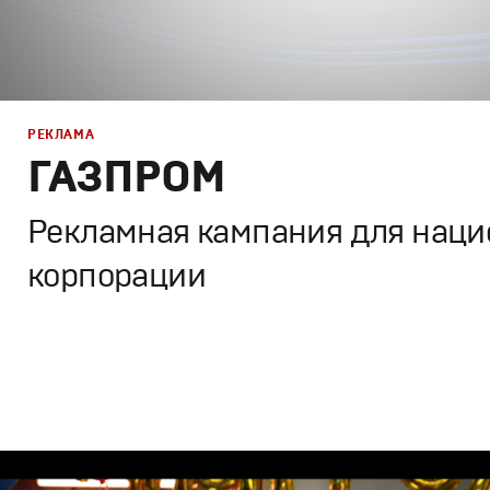
РЕКЛАМА
РЕКЛАМА
ГАЗПРОМ
КИНО
Рекламная кампания для нац
корпорации
ТВ ШОУ
Дизайн
,
Реклама