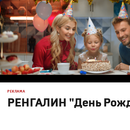
Графический дизайн
,
Моушн-дизайн
,
Креатив
,
Продак
РЕКЛАМА
РЕНГАЛИН "День Рож