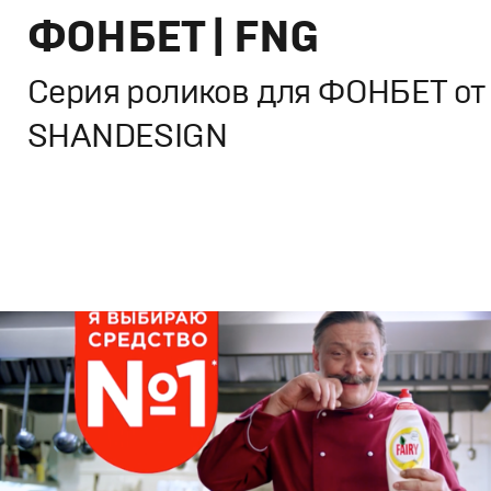
ФОНБЕТ | FNG
Серия роликов для ФОНБЕТ от
SHANDESIGN
Брендинг
,
Дизайн
,
Реклама
Спортивный брендинг
,
Графический дизайн
,
Моушн-ди
Продакшн