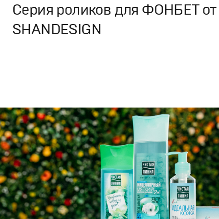
Серия роликов для ФОНБЕТ от
SHANDESIGN
Брендинг
,
Дизайн
,
Реклама
Спортивный брендинг
,
Графический дизайн
,
Моушн-ди
Продакшн