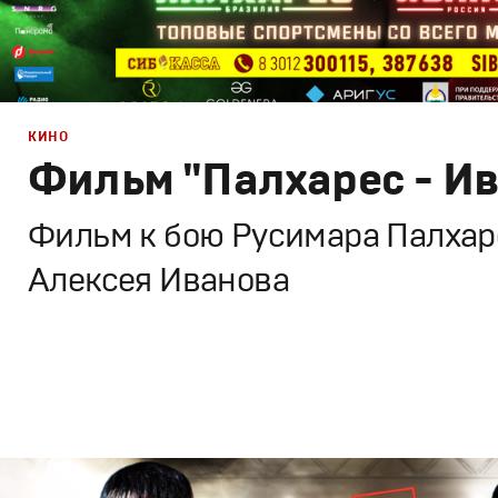
КИНО
Фильм "Палхарес - И
Фильм к бою Русимара Палхаре
Алексея Иванова
Брендинг
,
ТВ-Шоу
,
Кино