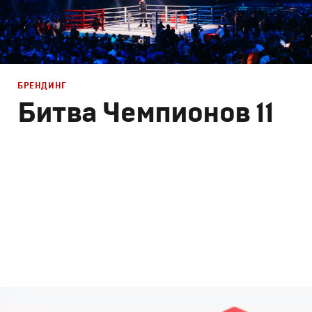
РЕКЛАМА
БРЕНДИНГ
Битва Чемпионов 11
КИНО
ТВ ШОУ
Брендинг
,
Дизайн
,
Кино