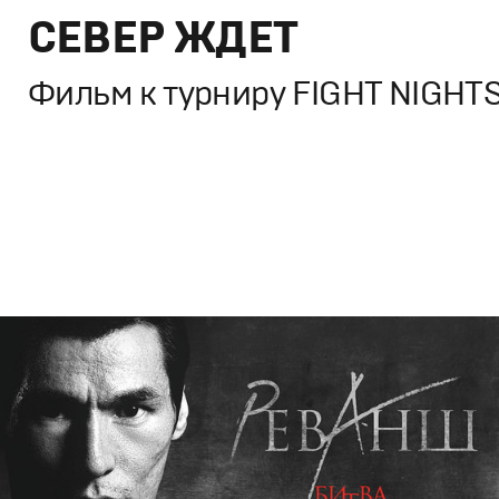
СЕВЕР ЖДЕТ
Фильм к турниру FIGHT NIGHT
Брендинг
,
ТВ-Шоу
,
Кино
Спортивный брендинг
,
Промо
,
Cпортивное