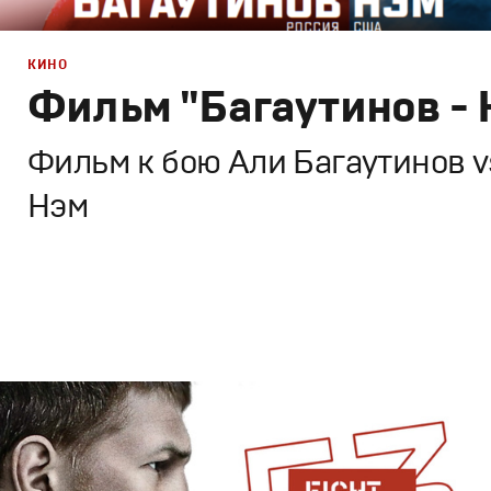
КИНО
Фильм "Багаутинов - 
Фильм к бою Али Багаутинов v
Нэм
Брендинг
,
ТВ-Шоу
,
Кино
Спортивный брендинг
,
Промо
,
Cпортивное