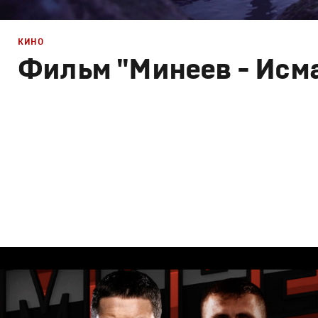
КИНО
Фильм "Минеев - Исм
Брендинг
,
Дизайн
,
Кино
Спортивный брендинг
,
Графический дизайн
,
Cпортивн