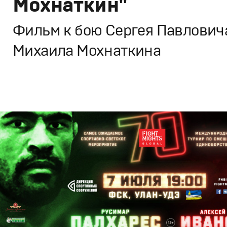
Мохнаткин"
Фильм к бою Сергея Павловича
Михаила Мохнаткина
Брендинг
,
ТВ-Шоу
,
Кино
Спортивный брендинг
,
Промо
,
Cпортивное