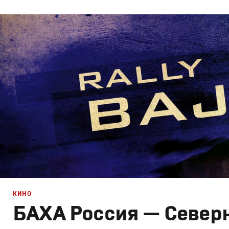
Брендинг
,
ТВ-Шоу
,
Кино
Спортивный брендинг
,
Промо
,
Cпортивное
КИНО
БАХА Россия — Север