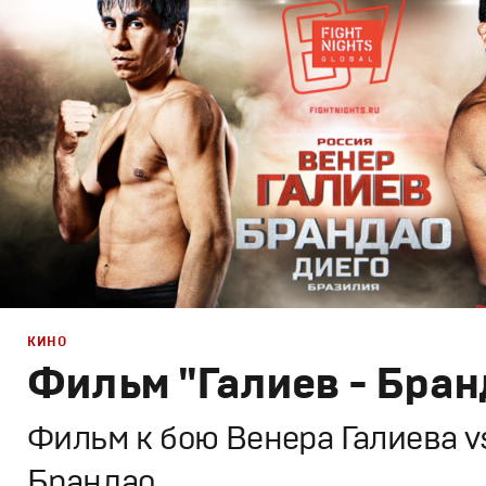
Спортивный брендинг
,
Промо
,
Cпортивное
КИНО
Фильм "Галиев - Бран
Фильм к бою Венера Галиева v
Брандао