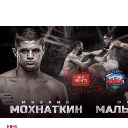
Брендинг
,
ТВ-Шоу
,
Кино
Спортивный брендинг
,
Промо
,
Cпортивное
КИНО