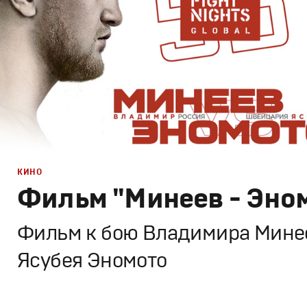
КИНО
Фильм "Минеев - Эно
Фильм к бою Владимира Минее
Ясубея Эномото