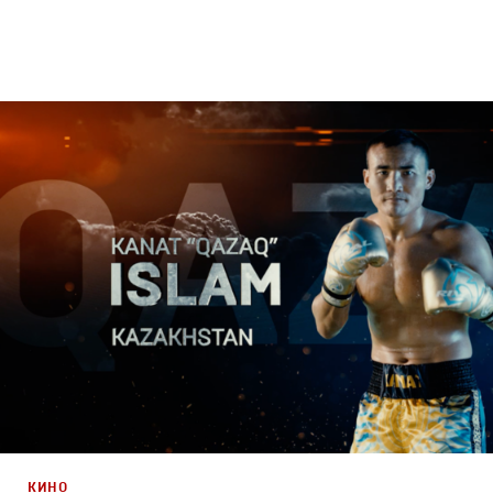
Брендинг
,
ТВ-Шоу
,
Кино
Спортивный брендинг
,
Промо
,
Cпортивное
КИНО