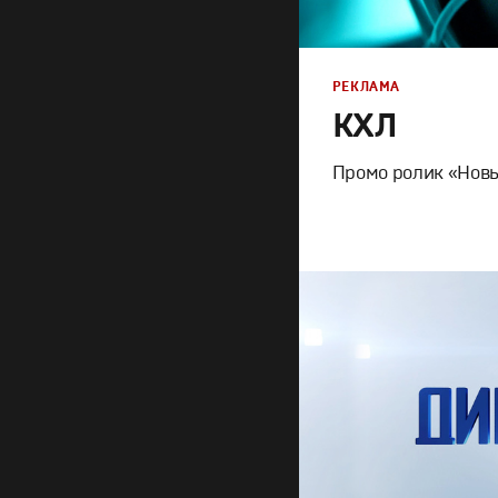
РЕКЛАМА
КХЛ
Промо ролик «Новы
Брендинг
,
Дизайн
,
Ре
Корпоративный бренд
Графический дизайн
,