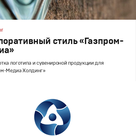
НГ
поративный стиль «Газпром-
иа»
отка логотипа и сувенироной продукции для
ом-Медиа Холдинг»
Дизайн
вный брендинг
,
Графический дизайн