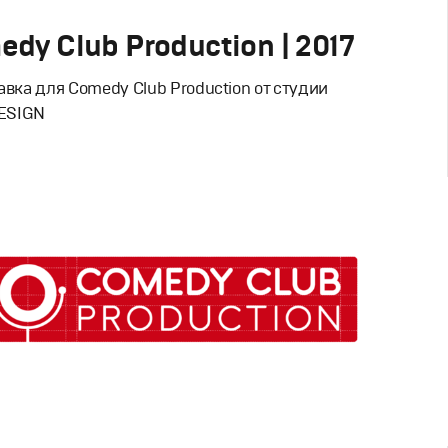
dy Club Production | 2017
авка для Comedy Club Production от студии
ESIGN
Дизайн
вный брендинг
,
Графический дизайн
,
Моушн-дизайн