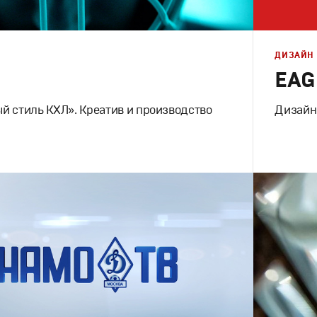
ДИЗАЙН
EAG
й стиль КХЛ». Креатив и производство
Дизайн
клама
,
ТВ-Шоу
Брендинг
,
инг
,
Спортивный брендинг
,
Корпорати
Моушн-дизайн
,
Креатив
,
Продакшн
,
Промо
Графическ