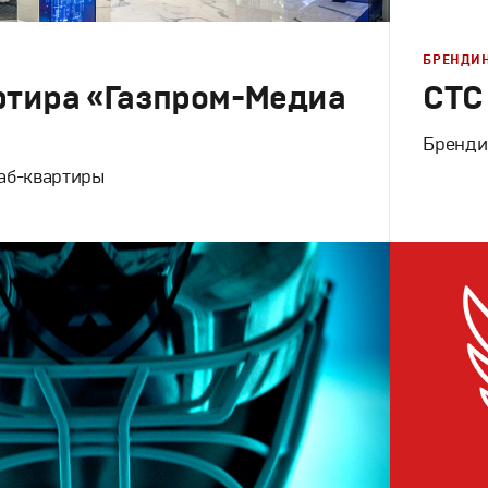
БРЕНДИ
ртира «Газпром-Медиа
СТС
Бренди
аб-квартиры
Брендинг
,
инг
,
Графический дизайн
Корпорати