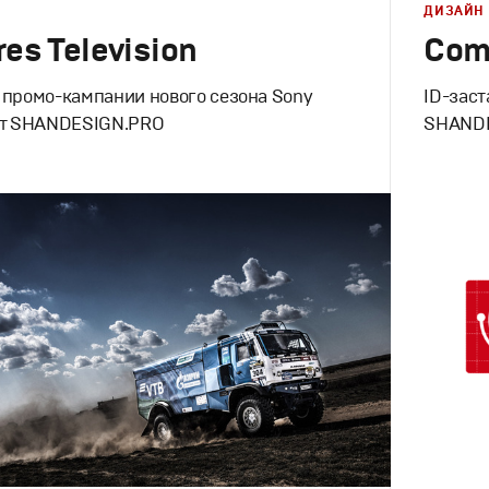
ДИЗАЙН
res Television
Come
 промо-кампании нового сезона Sony
ID-заст
n от SHANDESIGN.PRO
SHAND
клама
Брендинг
,
инг
,
Графический дизайн
,
Моушн-дизайн
,
Корпорати