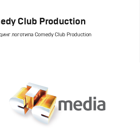
edy Club Production
инг логотипа Comedy Club Production
Дизайн
вный брендинг
,
Графический дизайн