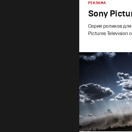
РЕКЛАМА
Sony Pictu
Серия роликов для
Pictures Televisio
Брендинг
,
Дизайн
,
Ре
Корпоративный бренд
Креатив
,
Продакшн