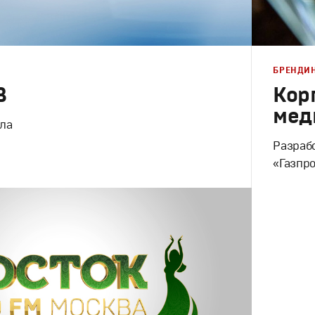
БРЕНДИ
В
Кор
мед
ла
Разраб
«Газпр
Брендинг
,
инг
,
Брендинг телеканалов
,
Корпорати
Моушн-дизайн