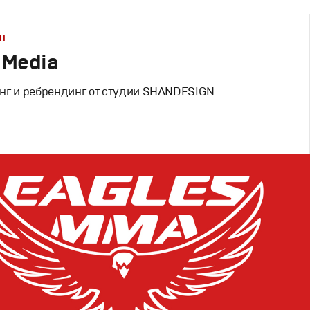
НГ
 Media
нг и ребрендинг от студии SHANDESIGN
Дизайн
вный брендинг
,
Графический дизайн