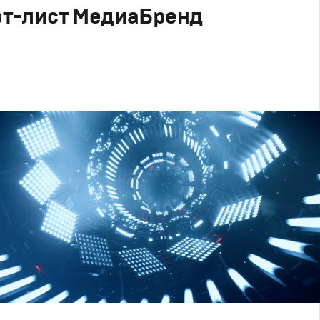
т-лист МедиаБренд
Дизайн
,
Реклама
,
ТВ-Шоу
вный брендинг
,
Сет дизайн
,
Креатив
,
Продакшн
,
Промо