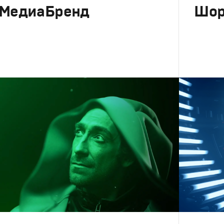
 МедиаБренд
Шор
клама
,
ТВ-Шоу
Брендинг
,
инг
,
Сет дизайн
,
Креатив
,
Продакшн
,
Промо
Корпорати