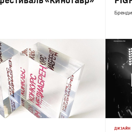
фестиваль «Кинотавр»
FIG
Бренди
Брендинг
инг
,
Брендинг в кино
,
Графический дизайн
,
Корпорати
ДИЗАЙН