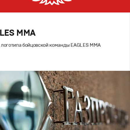
LES MMA
 логотипа бойцовской команды EAGLES MMA
Дизайн
вный брендинг
,
Спортивный брендинг
,
ий дизайн