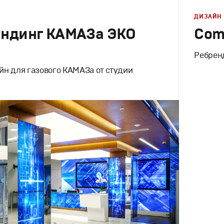
ДИЗАЙН
ендинг КАМАЗа ЭКО
Com
Ребренд
н для газового КАМАЗа от студии
Брендинг
,
инг
,
Спортивный брендинг
,
Корпорати