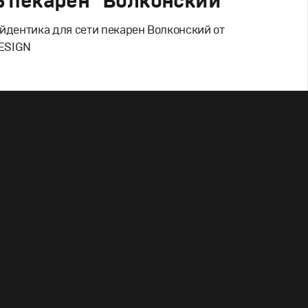
ь пекарен "Волконский"
йдентика для сети пекарен Волконский от
ESIGN
Дизайн
льский брендинг
,
Графический дизайн