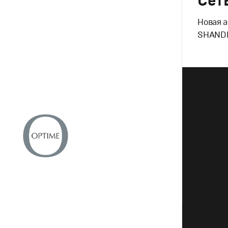
Сет
Новая а
SHAND
Брендинг
,
ндинг
,
Продакшн
Потребите