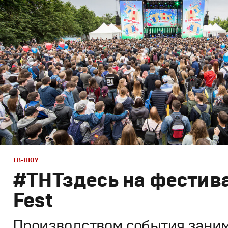
Графический дизайн
,
Сет дизайн
,
Моушн-дизайн
,
Пром
ТВ-ШОУ
#ТНТздесь на фестив
Fest
Производством события зани