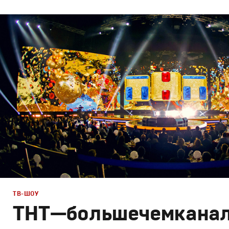
Брендинг
,
Дизайн
,
ТВ-Шоу
Спортивный брендинг
,
Графический дизайн
,
Сет дизай
Полный цикл
,
Промо
ТВ-ШОУ
ТНТ — больше чем кана