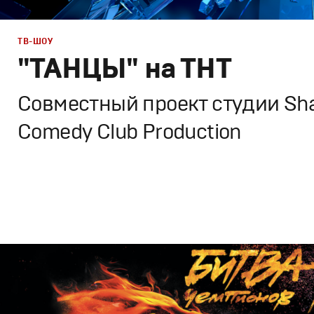
ТВ-ШОУ
"ТАНЦЫ" на ТНТ
Cовместный проект студии Sha
Comedy Club Production
Дизайн
,
ТВ-Шоу
Графический дизайн
,
Сет дизайн
,
Промо