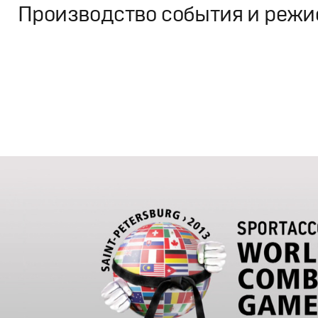
Производство события и режи
Дизайн
,
ТВ-Шоу
Графический дизайн
,
Сет дизайн
,
Моушн-дизайн
,
Полн