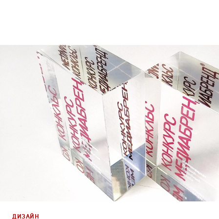
Дизайн
,
ТВ-Шоу
Сет дизайн
,
Промо
ДИЗАЙН