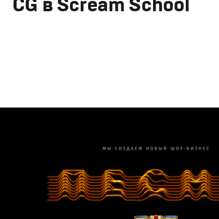
CG в Scream School
Дизайн
Графический дизайн
,
Сет дизайн
,
Моушн-дизайн