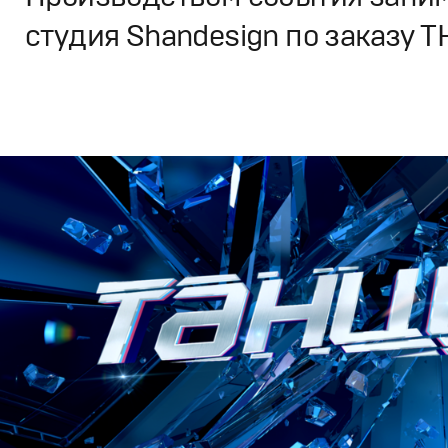
студия Shandesign по заказу Т
Дизайн
,
ТВ-Шоу
Графический дизайн
,
Сет дизайн
,
Полный цикл