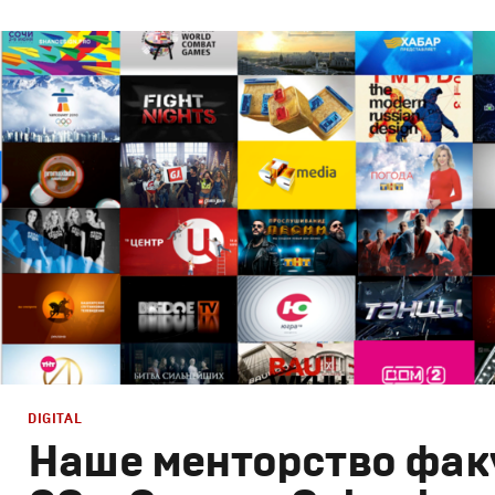
Брендинг
,
Дизайн
,
Реклама
,
ТВ-Шоу
Корпоративный брендинг
,
Сет дизайн
,
Креатив
,
Прода
DIGITAL
Наше менторство фак