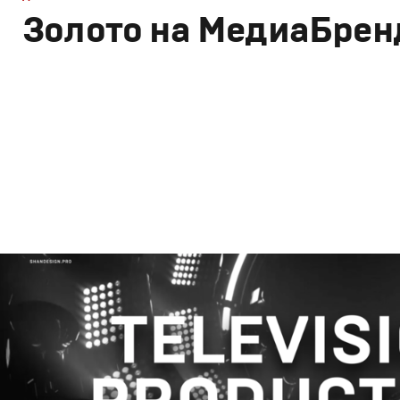
Золото на МедиаБрен
Брендинг
,
Дизайн
,
Реклама
,
ТВ-Шоу
Корпоративный брендинг
,
Сет дизайн
,
Креатив
,
Прода