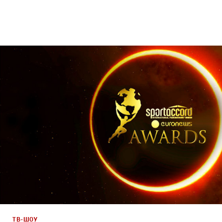
Дизайн
,
ТВ-Шоу
Графический дизайн
,
Сет дизайн
,
Моушн-дизайн
,
Полн
ТВ-ШОУ