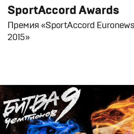
SportAccord Awards
Премия «SportAccord Euronew
2015»
Брендинг
,
Дизайн
,
ТВ-Шоу
Спортивный брендинг
,
Графический дизайн
,
Сет дизай
Полный цикл
,
Промо