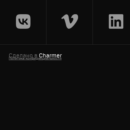
Спортивный брендинг
,
Графический дизайн
,
Моушн-ди
Трансляция
Сделано в
Charmer
Политика конфиденциальности