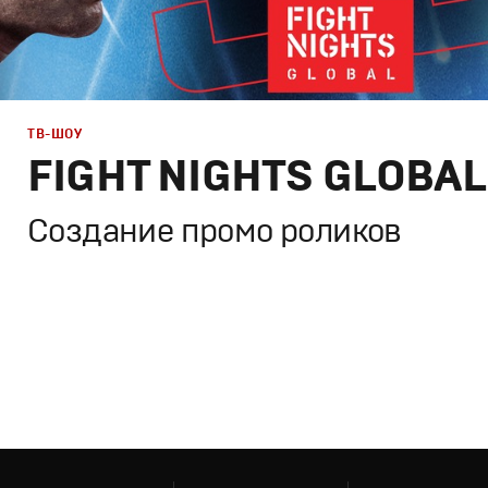
РЕКЛАМА
ТВ-ШОУ
FIGHT NIGHTS GLOBAL
КИНО
Создание промо роликов
ТВ ШОУ
Брендинг
,
Дизайн
,
Реклама
,
ТВ-Шоу