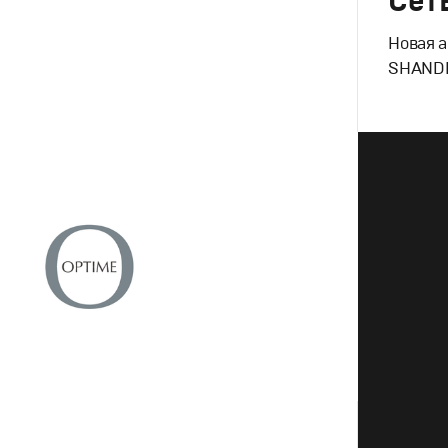
Сет
Новая а
SHAND
Брендинг
,
ндинг
,
Продакшн
Потребите