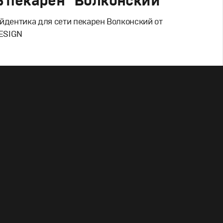
ь пекарен "Волконский"
йдентика для сети пекарен Волконский от
ESIGN
Дизайн
льский брендинг
,
Графический дизайн