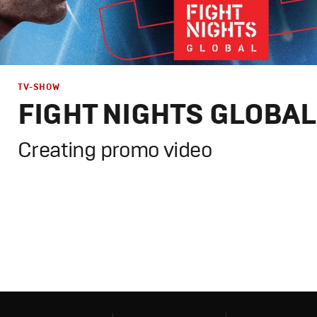
РЕКЛАМА
TV-SHOW
FIGHT NIGHTS GLOBAL
КИНО
Creating promo video
ТВ ШОУ
Branding
,
Design
,
Advertising
,
TV-Show